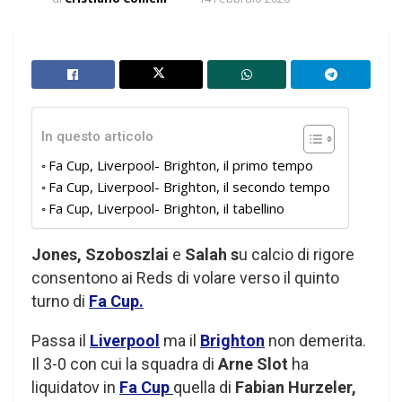
In questo articolo
Fa Cup, Liverpool- Brighton, il primo tempo
Fa Cup, Liverpool- Brighton, il secondo tempo
Fa Cup, Liverpool- Brighton, il tabellino
Jones, Szoboszlai
e
Salah s
u calcio di rigore
consentono ai Reds di volare verso il quinto
turno di
Fa Cup.
Passa il
Liverpool
ma il
Brighton
non demerita.
Il 3-0 con cui la squadra di
Arne Slot
ha
liquidatov in
Fa Cup
quella di
Fabian Hurzeler,