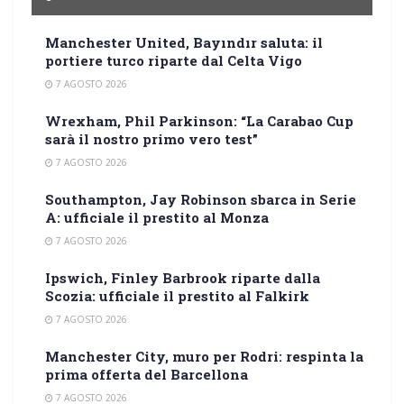
Manchester United, Bayındır saluta: il
portiere turco riparte dal Celta Vigo
7 AGOSTO 2026
Wrexham, Phil Parkinson: “La Carabao Cup
sarà il nostro primo vero test”
7 AGOSTO 2026
Southampton, Jay Robinson sbarca in Serie
A: ufficiale il prestito al Monza
7 AGOSTO 2026
Ipswich, Finley Barbrook riparte dalla
Scozia: ufficiale il prestito al Falkirk
7 AGOSTO 2026
Manchester City, muro per Rodri: respinta la
prima offerta del Barcellona
7 AGOSTO 2026