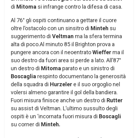
di
Mitoma
si infrange contro la difesa di casa.
Al 76° gli ospiti continuano a gettare il cuore
oltre l’ostacolo con un sinsitro di
Minteh
su
suggerimento di
Veltman
ma la sfera termina
alta di poco.Al minuto 85 il Brighton prova a
pungere ancora con il neoentrato
Wieffer
ma il
suo destro da fuori area si perde a lato. All’87°
un destro di
Mitoma
parato e un sinistro di
Boscaglia
respinto documentano la generosità
della squadra di
Hurzeler
e il suo orgoglio nel
volersi almeno garantire il gol della bandiera.
Fuori misura finisce anche un destro di
Rutter
su assist di Veltman. L’ultimo sussulto degli
ospiti è un ‘incornata fuori misura di
Boscagli
su corner di
Minteh.