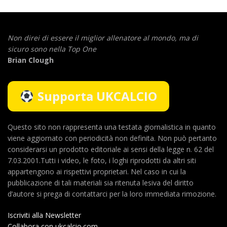
Non direi di essere il miglior allenatore al mondo,
ma di
sicuro sono nella Top One
Brian Clough
Supporta UKCALCIO
Questo sito non rappresenta una testata giornalistica in quanto
viene aggiornato con periodicità non definita. Non può pertanto
considerarsi un prodotto editoriale ai sensi della legge n. 62 del
7.03.2001.Tutti i video, le foto, i loghi riprodotti da altri siti
appartengono ai rispettivi proprietari. Nel caso in cui la
pubblicazione di tali materiali sia ritenuta lesiva del diritto
d’autore si prega di contattarci per la loro immediata rimozione.
Iscriviti alla Newsletter
Collabora con ukcalcio.com