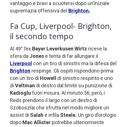
vantaggio e bravi a scuotersi dopo un’iniziale
supremazia offensiva del
Brighton.
Fa Cup, Liverpool- Brighton,
il secondo tempo
Al 49° l’ex
Bayer Leverkusen Wirtz
riceve la
sfera da
Jones
e tenta di far allungare il
Liverpool
con un tiro di sinistro ma la difesa del
Brighton
respinge. Gli ospiti rispondono prima
con un tiro di
Howell
di sinistro respinto e uno
di
Veltman
di destro dal limite su punizione di
Kadioglu
fuori misura. Al minuto 56, però, i
Reds prendono il largo con un destro di
Szoboszlai che sfrutta nel modo migliore un
assist di
Salah
e infila
Steele.
Un giro d’orologio
dopo
Mac Allister
potrebbe ulteriormente