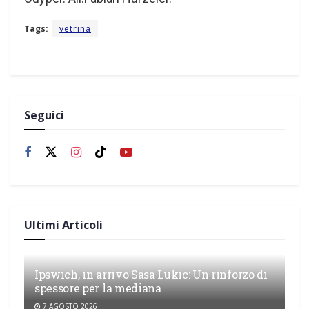
Tags:
vetrina
Seguici
Ultimi Articoli
Ipswich, in arrivo Sasa Lukic: Un rinforzo di
spessore per la mediana
7 AGOSTO 2026