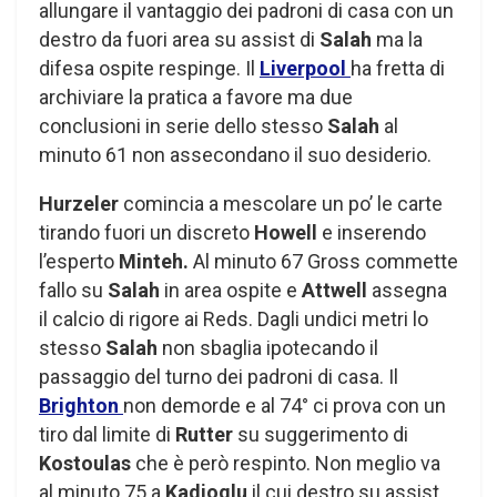
allungare il vantaggio dei padroni di casa con un
destro da fuori area su assist di
Salah
ma la
difesa ospite respinge. Il
Liverpool
ha fretta di
archiviare la pratica a favore ma due
conclusioni in serie dello stesso
Salah
al
minuto 61 non assecondano il suo desiderio.
Hurzeler
comincia a mescolare un po’ le carte
tirando fuori un discreto
Howell
e inserendo
l’esperto
Minteh.
Al minuto 67 Gross commette
fallo su
Salah
in area ospite e
Attwell
assegna
il calcio di rigore ai Reds. Dagli undici metri lo
stesso
Salah
non sbaglia ipotecando il
passaggio del turno dei padroni di casa. Il
Brighton
non demorde e al 74° ci prova con un
tiro dal limite di
Rutter
su suggerimento di
Kostoulas
che è però respinto. Non meglio va
al minuto 75 a
Kadioglu
il cui destro su assist