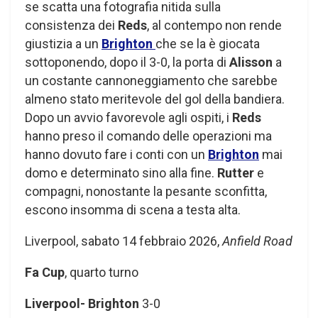
se scatta una fotografia nitida sulla
consistenza dei
Reds
, al contempo non rende
giustizia a un
Brighton
che se la è giocata
sottoponendo, dopo il 3-0, la porta di
Alisson
a
un costante cannoneggiamento che sarebbe
almeno stato meritevole del gol della bandiera.
Dopo un avvio favorevole agli ospiti, i
Reds
hanno preso il comando delle operazioni ma
hanno dovuto fare i conti con un
Brighton
mai
domo e determinato sino alla fine.
Rutter
e
compagni, nonostante la pesante sconfitta,
escono insomma di scena a testa alta.
Liverpool, sabato 14 febbraio 2026,
Anfield Road
Fa Cup
, quarto turno
Liverpool- Brighton
3-0