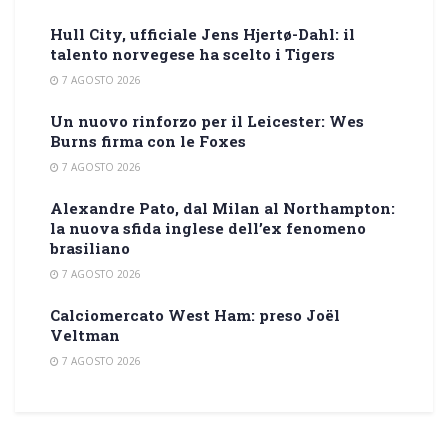
Hull City, ufficiale Jens Hjertø-Dahl: il
talento norvegese ha scelto i Tigers
7 AGOSTO 2026
Un nuovo rinforzo per il Leicester: Wes
Burns firma con le Foxes
7 AGOSTO 2026
Alexandre Pato, dal Milan al Northampton:
la nuova sfida inglese dell’ex fenomeno
brasiliano
7 AGOSTO 2026
Calciomercato West Ham: preso Joël
Veltman
7 AGOSTO 2026