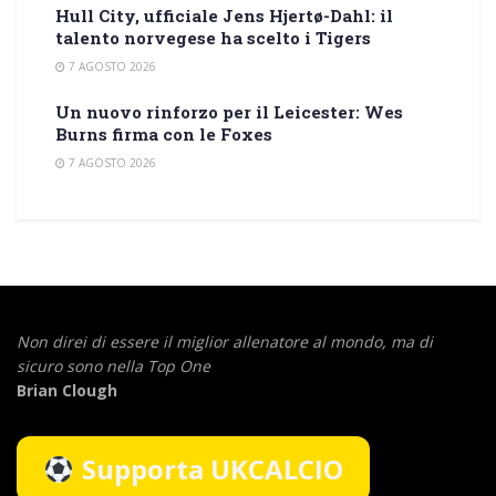
Hull City, ufficiale Jens Hjertø-Dahl: il
talento norvegese ha scelto i Tigers
7 AGOSTO 2026
Un nuovo rinforzo per il Leicester: Wes
Burns firma con le Foxes
7 AGOSTO 2026
Non direi di essere il miglior allenatore al mondo,
ma di
sicuro sono nella Top One
Brian Clough
Supporta UKCALCIO