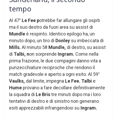
tempo
Al 47°
Le Fee p
otrebbe far allungare gli ospiti
ma il suo destro da fuori area su assist di
Mundle
è respinto. Identico epilogo ha, un
minuto dopo, un tiro di
Donley
su imbeccata di
Mills.
Al minuto 58
Mundle,
di destro, su assist
di
Talbi, n
on sorprende
Ingram.
Come nella
prima frazione, le due compagini danno vita a
punzecchiature reciproche che rendono il
match gradevole e aperto a ogni esito. Al 59°
Vaulks,
dal limite, impegna
Le Fee. Talbi
e
Hume
provano a fare decollare definitivamente
la squadra di
Le Bris
tre minuti dopo ma i loro
tentativi di destro e di sinistro non generano
esiti apprezzabili infrangendosi su
Ingram.