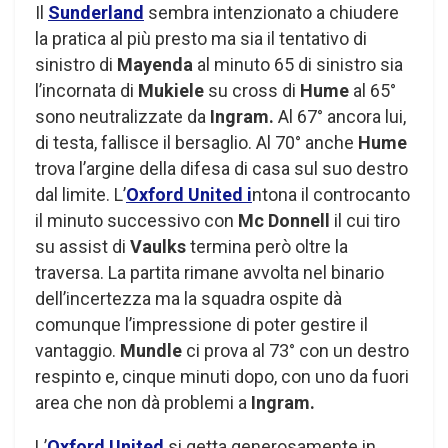
Il
Sunderland
sembra intenzionato a chiudere
la pratica al più presto ma sia il tentativo di
sinistro di
Mayenda
al minuto 65 di sinistro sia
l’incornata di
Mukiele
su cross di
Hume
al 65°
sono neutralizzate da
Ingram.
Al 67° ancora lui,
di testa, fallisce il bersaglio. Al 70° anche
Hume
trova l’argine della difesa di casa sul suo destro
dal limite. L’
Oxford United i
ntona il controcanto
il minuto successivo con
Mc Donnell
il cui tiro
su assist di
Vaulks
termina però oltre la
traversa. La partita rimane avvolta nel binario
dell’incertezza ma la squadra ospite dà
comunque l’impressione di poter gestire il
vantaggio.
Mundle
ci prova al 73° con un destro
respinto e, cinque minuti dopo, con uno da fuori
area che non dà problemi a
Ingram.
L’
Oxford United
si getta generosamente in