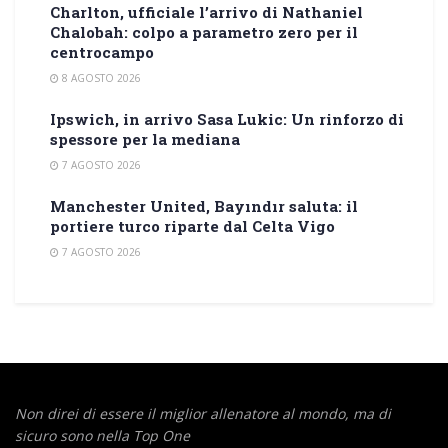
Charlton, ufficiale l’arrivo di Nathaniel
Chalobah: colpo a parametro zero per il
centrocampo
8 AGOSTO 2026
Ipswich, in arrivo Sasa Lukic: Un rinforzo di
spessore per la mediana
7 AGOSTO 2026
Manchester United, Bayındır saluta: il
portiere turco riparte dal Celta Vigo
7 AGOSTO 2026
Non direi di essere il miglior allenatore al mondo,
ma di
sicuro sono nella Top One