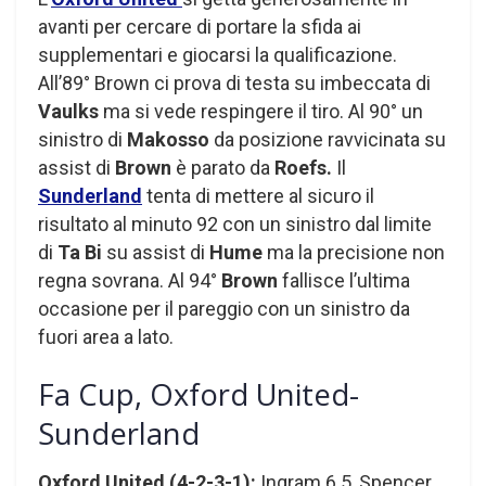
avanti per cercare di portare la sfida ai
supplementari e giocarsi la qualificazione.
All’89° Brown ci prova di testa su imbeccata di
Vaulks
ma si vede respingere il tiro. Al 90° un
sinistro di
Makosso
da posizione ravvicinata su
assist di
Brown
è parato da
Roefs.
Il
Sunderland
tenta di mettere al sicuro il
risultato al minuto 92 con un sinistro dal limite
di
Ta Bi
su assist di
Hume
ma la precisione non
regna sovrana. Al 94°
Brown
fallisce l’ultima
occasione per il pareggio con un sinistro da
fuori area a lato.
Fa Cup, Oxford United-
Sunderland
Oxford United (4-2-3-1):
Ingram 6.5, Spencer