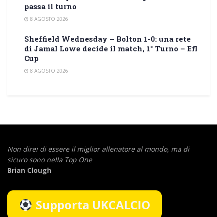
passa il turno
8 AGOSTO 2026
Sheffield Wednesday – Bolton 1-0: una rete
di Jamal Lowe decide il match, 1° Turno – Efl
Cup
8 AGOSTO 2026
Non direi di essere il miglior allenatore al mondo,
ma di
sicuro sono nella Top One
Brian Clough
Supporta UKCALCIO