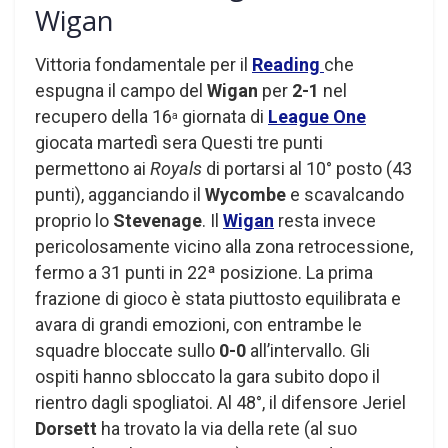
Wigan
Vittoria fondamentale per il
Reading
che
espugna il campo del
Wigan
per
2-1
nel
recupero della 16
giornata di
League One
a
giocata martedì sera Questi tre punti
permettono ai
Royals
di portarsi al 10° posto (43
punti), agganciando il
Wycombe
e scavalcando
proprio lo
Stevenage
. Il
Wigan
resta invece
pericolosamente vicino alla zona retrocessione,
fermo a 31 punti in 22ª posizione. La prima
frazione di gioco è stata piuttosto equilibrata e
avara di grandi emozioni, con entrambe le
squadre bloccate sullo
0-0
all’intervallo. Gli
ospiti hanno sbloccato la gara subito dopo il
rientro dagli spogliatoi. Al 48°, il difensore Jeriel
Dorsett
ha trovato la via della rete (al suo