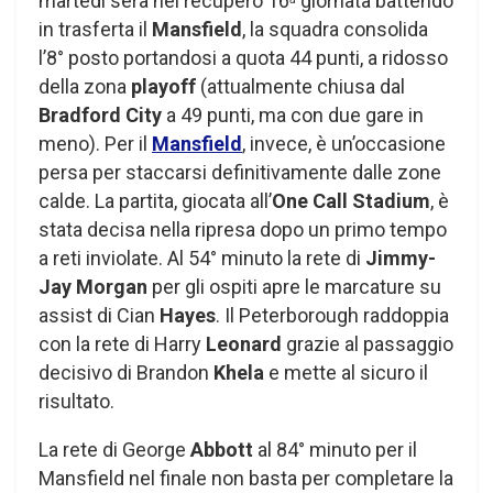
martedì sera nel recupero 16
giornata battendo
in trasferta il
Mansfield
, la squadra consolida
l’8° posto portandosi a quota 44 punti, a ridosso
della zona
playoff
(attualmente chiusa dal
Bradford City
a 49 punti, ma con due gare in
meno). Per il
Mansfield
, invece, è un’occasione
persa per staccarsi definitivamente dalle zone
calde. La partita, giocata all’
One Call Stadium
, è
stata decisa nella ripresa dopo un primo tempo
a reti inviolate. Al 54° minuto la rete di
Jimmy-
Jay Morgan
per gli ospiti apre le marcature su
assist di Cian
Hayes
. Il Peterborough raddoppia
con la rete di Harry
Leonard
grazie al passaggio
decisivo di Brandon
Khela
e mette al sicuro il
risultato.
La rete di George
Abbott
al 84° minuto per il
Mansfield nel finale non basta per completare la