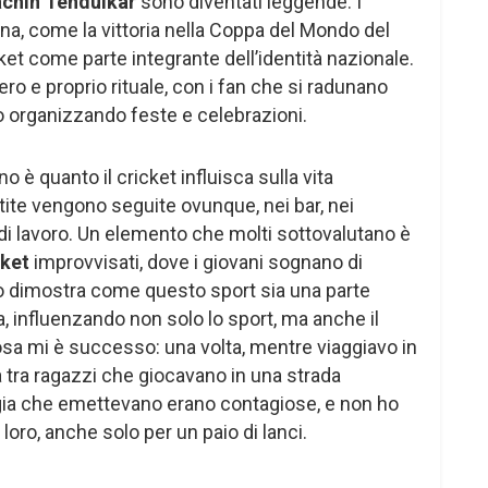
chin Tendulkar
sono diventati leggende. I
na, come la vittoria nella Coppa del Mondo del
ket come parte integrante dell’identità nazionale.
ro e proprio rituale, con i fan che si radunano
o organizzando feste e celebrazioni.
 è quanto il cricket influisca sulla vita
rtite vengono seguite ovunque, nei bar, nei
i di lavoro. Un elemento che molti sottovalutano è
cket
improvvisati, dove i giovani sognano di
Ciò dimostra come questo sport sia una parte
a, influenzando non solo lo sport, ma anche il
osa mi è successo: una volta, mentre viaggiavo in
ta tra ragazzi che giocavano in una strada
ergia che emettevano erano contagiose, e non ho
loro, anche solo per un paio di lanci.