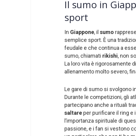
Il sumo in Giap
sport
In
Giappone
, il
sumo
rapprese
semplice sport. È una tradizio
feudale e che continua a esser
sumo, chiamati
rikishi
, non so
La loro vita è rigorosamente d
allenamento molto severo, fina
Le gare di sumo si svolgono in 
Durante le competizioni, gli a
partecipano anche a rituali tra
saltare
per purificare il ring e 
l’importanza spirituale di que
passione, e i fan si vestono co