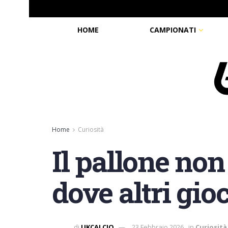
HOME
CAMPIONATI
Home
Curiosità
Il pallone non 
dove altri gio
di
UKCALCIO
23 Febbraio 2026
in
Curiosità