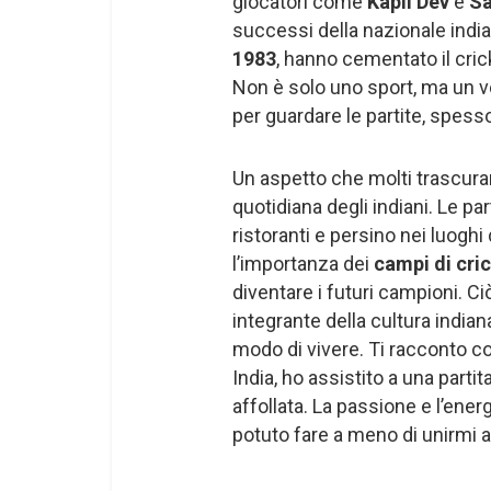
giocatori come
Kapil Dev
e
Sa
successi della nazionale india
1983
, hanno cementato il cric
Non è solo uno sport, ma un ve
per guardare le partite, spess
Un aspetto che molti trascurano
quotidiana degli indiani. Le pa
ristoranti e persino nei luogh
l’importanza dei
campi di cri
diventare i futuri campioni. 
integrante della cultura indian
modo di vivere. Ti racconto c
India, ho assistito a una parti
affollata. La passione e l’en
potuto fare a meno di unirmi a 