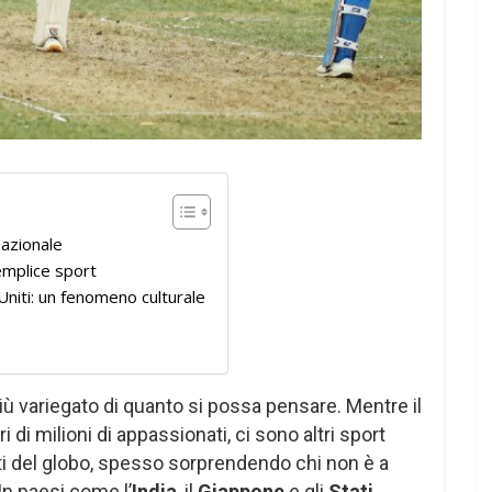
nazionale
emplice sport
 Uniti: un fenomeno culturale
iù variegato di quanto si possa pensare. Mentre il
ri di milioni di appassionati, ci sono altri sport
ti del globo, spesso sorprendendo chi non è a
In paesi come l’
India
, il
Giappone
e gli
Stati