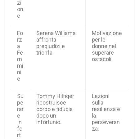
zi
on
e
Fo
Serena Williams
Motivazione
rz
affronta
per le
a
pregiudizi e
donne nel
Fe
trionfa.
superare
m
ostacoli.
mi
nil
e
Su
Tommy Hilfiger
Lezioni
pe
ricostruisce
sulla
rar
corpo e fiducia
resilienza e
e
dopo un
la
In
infortunio.
perseveran
fo
za.
rt