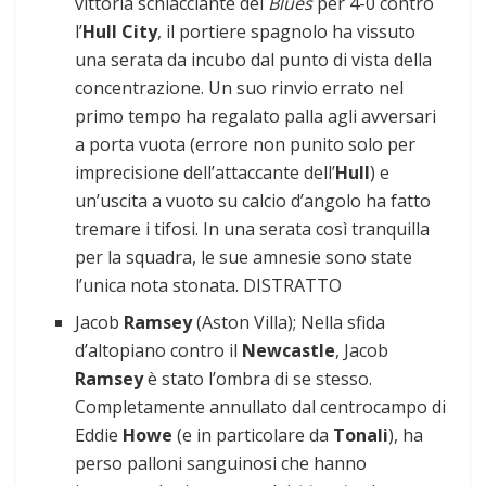
vittoria schiacciante dei
Blues
per 4-0 contro
l’
Hull City
, il portiere spagnolo ha vissuto
una serata da incubo dal punto di vista della
concentrazione. Un suo rinvio errato nel
primo tempo ha regalato palla agli avversari
a porta vuota (errore non punito solo per
imprecisione dell’attaccante dell’
Hull
) e
un’uscita a vuoto su calcio d’angolo ha fatto
tremare i tifosi. In una serata così tranquilla
per la squadra, le sue amnesie sono state
l’unica nota stonata. DISTRATTO
Jacob
Ramsey
(Aston Villa); Nella sfida
d’altopiano contro il
Newcastle
, Jacob
Ramsey
è stato l’ombra di se stesso.
Completamente annullato dal centrocampo di
Eddie
Howe
(e in particolare da
Tonali
), ha
perso palloni sanguinosi che hanno