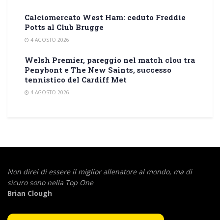
Calciomercato West Ham: ceduto Freddie
Potts al Club Brugge
4 AGOSTO 2026
Welsh Premier, pareggio nel match clou tra
Penybont e The New Saints, successo
tennistico del Cardiff Met
4 AGOSTO 2026
Non direi di essere il miglior allenatore al mondo,
ma di
sicuro sono nella Top One
Brian Clough