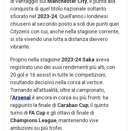
di vantaggio sul
Manchester City
, e punta alla
conquista di quel titolo nazionale soltanto
sfiorato nel
2023-24
. Quell’anno i londinesi
chiusero al secondo posto a soli due punti quei
Cityzens
con cui, anche nella stagione corrente,
si sta vivendo una lotta a distanza davvero
vibrante.
Proprio nella stagione
2023-24
Saka
aveva
registrato uno dei suoi rendimenti più alti, con
20 gol e 16 assist in tutte le competizioni,
risultando decisivo nella corsa al vertice.
Tornando all’attualità, oltre al campionato,
l’
Arsenal
è ancora in corsa su più fronti: ha
raggiunto la finale di
Carabao Cup
, il quinto
turno di
FA Cup
e gli ottavi di finale di
Champions League
, mantenendo vive
ambizioni su più trofei.