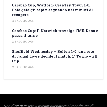
Carabao Cup, Watford- Crawley Town 1-0,
Bola gela gli ospiti segnando nei minuti di
recupero
8 AGOSTO 2026
Carabao Cup: il Norwich travolge l’MK Dons e
passa il turno
8 AGOSTO 2026
Sheffield Wednesday – Bolton 1-0: una rete
di Jamal Lowe decide il match, 1° Turno – Efl
Cup
8 AGOSTO 2026
Non direi di essere il miglior allenatore al mondo,
ma di