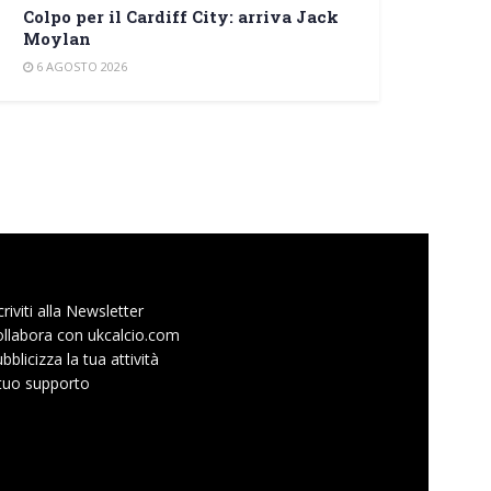
Colpo per il Cardiff City: arriva Jack
Moylan
6 AGOSTO 2026
criviti alla Newsletter
llabora con ukcalcio.com
bblicizza la tua attività
 tuo supporto