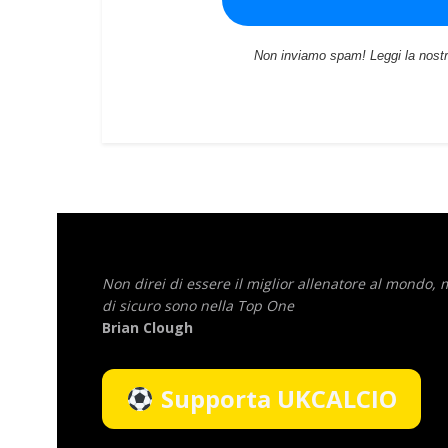
Non inviamo spam! Leggi la nost
Non direi di essere il miglior allenatore al mondo,
di sicuro sono nella Top One
Brian Clough
Supporta UKCALCIO