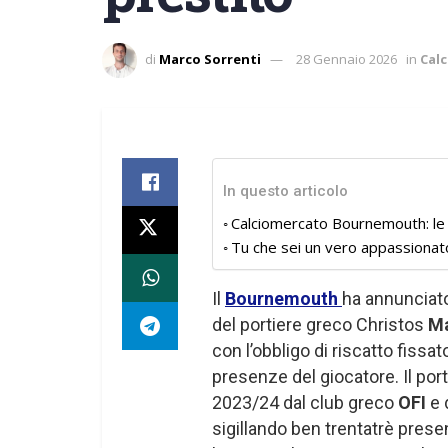
di
Marco Sorrenti
28 Gennaio 2026
in
Cal
In questo articolo
Calciomercato Bournemouth: le 
Tu che sei un vero appassionat
Il
Bournemouth
ha annunciato
del portiere greco Christos
M
con l’obbligo di riscatto fissato
presenze del giocatore. Il port
2023/24 dal club greco
OFI
e 
sigillando ben trentatrè pre