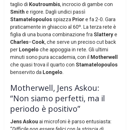
taglio di
Koutroumbis
, incrocio di gambe con
Smith
e rigore. Dagli undici passì
Stamatelopoulos
spiazza
Prior
e fa 2-0. Gara
praticamente in ghiaccio al 60º. La terza rete è
figlia di una buona combinazione fra
Slattery
e
Charles
–
Cook
, che serve un preciso cut back
per
Longelo
che appoggia in rete. Gli ultimi
minuti sono pura accademia, con il
Motherwell
che quasi trova il quarto con
Stamatelopoulos
benservito da
Longelo
.
Motherwell, Jens Askou:
“Non siamo perfetti, ma il
periodo è positivo”
Jens
Askou
ai microfoni è parso entusiasta:
“
Difficile non essere felici con la striscia di