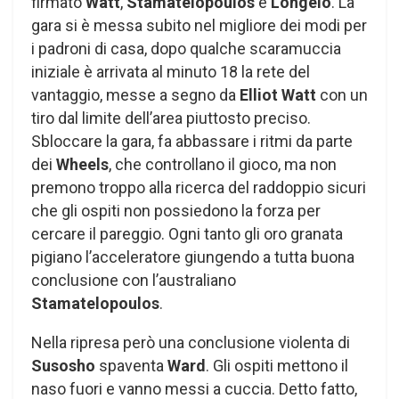
firmato
Watt
,
Stamatelopoulos
e
Longelo
. La
gara si è messa subito nel migliore dei modi per
i padroni di casa, dopo qualche scaramuccia
iniziale è arrivata al minuto 18 la rete del
vantaggio, messe a segno da
Elliot
Watt
con un
tiro dal limite dell’area piuttosto preciso.
Sbloccare la gara, fa abbassare i ritmi da parte
dei
Wheels
, che controllano il gioco, ma non
premono troppo alla ricerca del raddoppio sicuri
che gli ospiti non possiedono la forza per
cercare il pareggio. Ogni tanto gli oro granata
pigiano l’acceleratore giungendo a tutta buona
conclusione con l’australiano
Stamatelopoulos
.
Nella ripresa però una conclusione violenta di
Susosho
spaventa
Ward
. Gli ospiti mettono il
naso fuori e vanno messi a cuccia. Detto fatto,