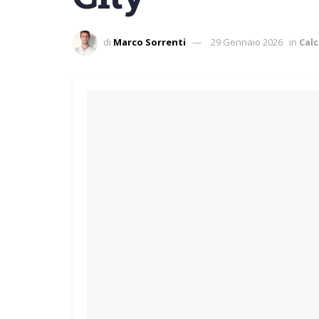
di
Marco Sorrenti
29 Gennaio 2026
in
Cal