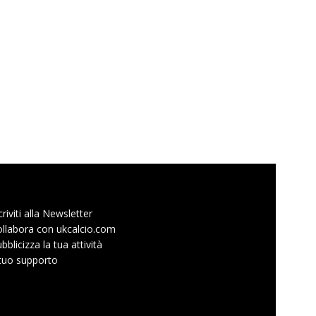
criviti alla Newsletter
llabora con ukcalcio.com
bblicizza la tua attività
 tuo supporto