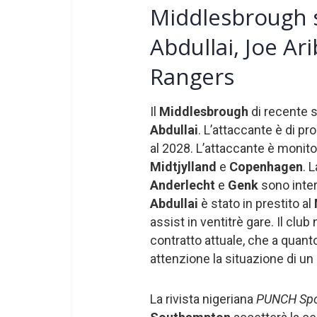
Middlesbrough su
Abdullai, Joe Ar
Rangers
Il
Middlesbrough
di recente 
Abdullai
. L’attaccante è di pro
al 2028. L’attaccante è monito
Midtjylland
e
Copenhagen
. 
Anderlecht
e
Genk
sono inter
Abdullai
è stato in prestito al
assist in ventitrè gare. Il clu
contratto attuale, che a quanto
attenzione la situazione di un
La rivista nigeriana
PUNCH Spo