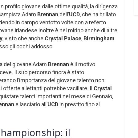
 profilo giovane dalle ottime qualità, la dirigenza
trocampista Adam
Brennan
dell’
UCD
, che ha brillato
dendo in campo ventotto volte con a referto
iovane irlandese inoltre è nel mirino anche di altre
ty
, visto che anche
Crystal Palace
,
Birmingham
sso gli occhi addosso.
tica del giovane Adam
Brennan
è il motivo
iceve. Il suo percorso finora è stato
rando l’importanza del giovane talento non
 offerte allettanti potrebbe vacillare. Il
Crystal
quistare talenti importanti nel mese di Gennaio,
ennan
e lasciarlo all’
UCD
in prestito fino al
hampionship: il