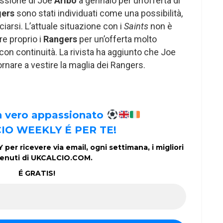
essione di Joe
Aribo
a gennaio per un’offerta di
gers
sono stati individuati come una possibilità,
ciarsi. L’attuale situazione con i
Saints
non è
re proprio i
Rangers
per un’offerta molto
on continuità. La rivista ha aggiunto che Joe
rnare a vestire la maglia dei Rangers.
un vero appassionato
IO WEEKLY É PER TE!
per ricevere via email, ogni settimana, i migliori
enuti di UKCALCIO.COM.
É GRATIS!