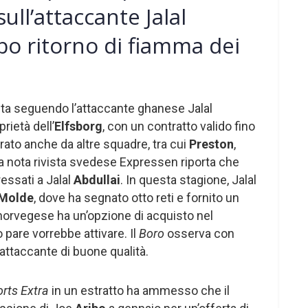
ll’attaccante Jalal
ibo ritorno di fiamma dei
sta seguendo l’attaccante ghanese Jalal
prietà dell’
Elfsborg
, con un contratto valido fino
rato anche da altre squadre, tra cui
Preston
,
La nota rivista svedese Expressen riporta che
essati a Jalal
Abdullai
. In questa stagione, Jalal
Molde
, dove ha segnato otto reti e fornito un
b norvegese ha un’opzione di acquisto nel
 pare vorrebbe attivare. Il
Boro
osserva con
 attaccante di buone qualità.
rts Extra
in un estratto ha ammesso che il