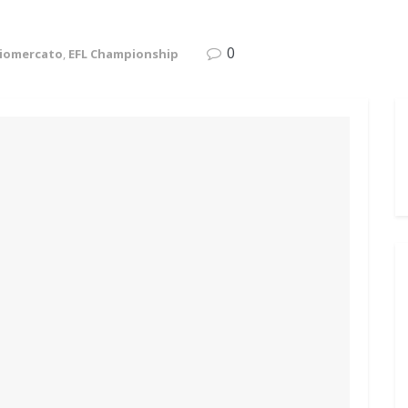
0
ciomercato
,
EFL Championship