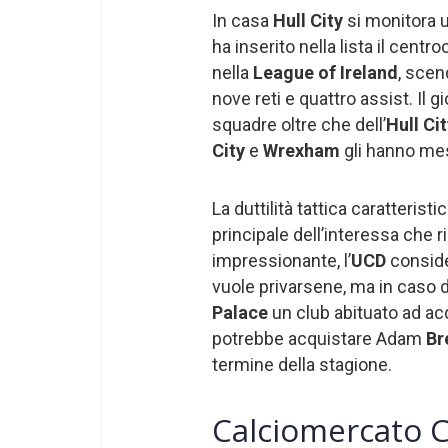
In casa
Hull City
si monitora un
ha inserito nella lista il cen
nella
League of Ireland
, scen
nove reti e quattro assist. Il g
squadre oltre che dell’
Hull Ci
City
e
Wrexham
gli hanno me
La duttilità tattica caratteris
principale dell’interessa che r
impressionante, l’
UCD
conside
vuole privarsene, ma in caso di
Palace
un club abituato ad ac
potrebbe acquistare Adam
Br
termine della stagione.
Calciomercato C