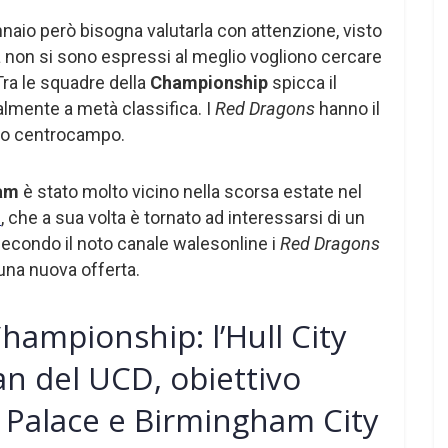
naio però bisogna valutarla con attenzione, visto
a non si sono espressi al meglio vogliono cercare
Tra le squadre della
Championship
spicca il
lmente a metà classifica. I
Red Dragons
hanno il
prio centrocampo.
Ham
è stato molto vicino nella scorsa estate nel
m
, che a sua volta è tornato ad interessarsi di un
 Secondo il noto canale walesonline i
Red Dragons
una nuova offerta.
hampionship: l’Hull City
n del UCD, obiettivo
l Palace e Birmingham City