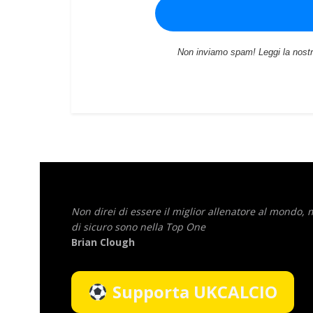
Non inviamo spam! Leggi la nost
Non direi di essere il miglior allenatore al mondo,
di sicuro sono nella Top One
Brian Clough
Supporta UKCALCIO