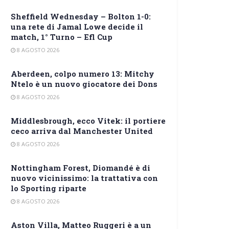
Sheffield Wednesday – Bolton 1-0:
una rete di Jamal Lowe decide il
match, 1° Turno – Efl Cup
8 AGOSTO 2026
Aberdeen, colpo numero 13: Mitchy
Ntelo è un nuovo giocatore dei Dons
8 AGOSTO 2026
Middlesbrough, ecco Vitek: il portiere
ceco arriva dal Manchester United
8 AGOSTO 2026
Nottingham Forest, Diomandé è di
nuovo vicinissimo: la trattativa con
lo Sporting riparte
8 AGOSTO 2026
Aston Villa, Matteo Ruggeri è a un