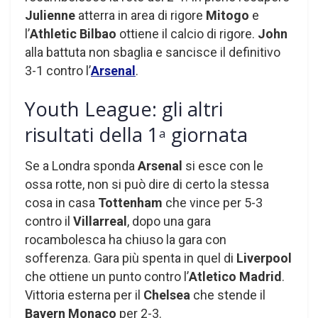
Julienne
atterra in area di rigore
Mitogo
e
l’
Athletic Bilbao
ottiene il calcio di rigore.
John
alla battuta non sbaglia e sancisce il definitivo
3-1 contro l’
Arsenal
.
Youth League: gli altri
risultati della 1
giornata
a
Se a Londra sponda
Arsenal
si esce con le
ossa rotte, non si può dire di certo la stessa
cosa in casa
Tottenham
che vince per 5-3
contro il
Villarreal
, dopo una gara
rocambolesca ha chiuso la gara con
sofferenza. Gara più spenta in quel di
Liverpool
che ottiene un punto contro l’
Atletico Madrid
.
Vittoria esterna per il
Chelsea
che stende il
Bayern Monaco
per 2-3.