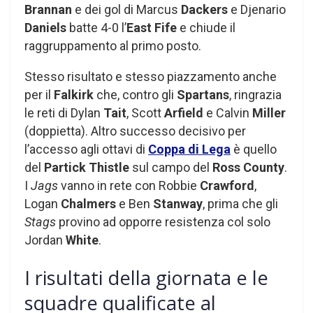
Brannan
e dei gol di Marcus
Dackers
e Djenario
Daniels
batte 4-0 l’
East Fife
e chiude il
raggruppamento al primo posto.
Stesso risultato e stesso piazzamento anche
per il
Falkirk
che, contro gli
Spartans
, ringrazia
le reti di Dylan
Tait
, Scott
Arfield
e Calvin
Miller
(doppietta). Altro successo decisivo per
l’accesso agli ottavi di
Coppa di Lega
è quello
del
Partick Thistle
sul campo del
Ross County
.
I
Jags
vanno in rete con Robbie
Crawford
,
Logan
Chalmers
e Ben
Stanway
, prima che gli
Stags
provino ad opporre resistenza col solo
Jordan
White
.
I risultati della giornata e le
squadre qualificate al