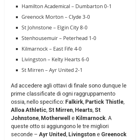
Hamilton Academical – Dumbarton 0-1
Greenock Morton – Clyde 3-0
St Johnstone – Elgin City 8-0
Stenhousemuir – Peterhead 1-0
Kilmarnock – East Fife 4-0
Livingston – Kelty Hearts 6-0
St Mirren – Ayr United 2-1
Ad accedere agli ottavi di finale sono dunque le
prime classificate di ogni raggruppamento
ossia, nello specifico:
Falkirk
,
Partick Thistle
,
Alloa Athletic
,
St Mirren
,
Hearts
,
St
Johnstone
,
Motherwell
e
Kilmarnock
. A
queste otto si aggiungono le tre migliori
seconde –
Ayr United
,
Livingston
e
Greenock