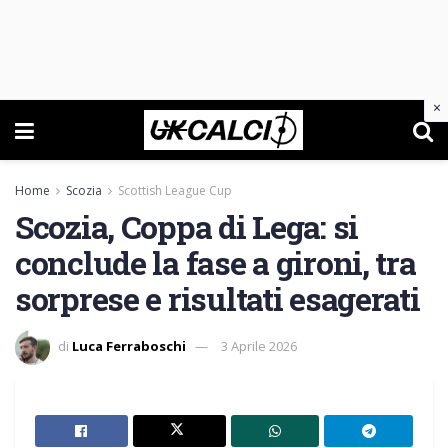
×
Home
Scozia
Scottish League Cup
Scozia, Coppa di Lega: si
conclude la fase a gironi, tra
sorprese e risultati esagerati
di
Luca Ferraboschi
3 Aprile 2026