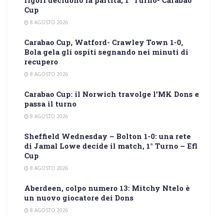
rigori decidono la partita, 1° Turno- Carabao
Cup
8 AGOSTO 2026
Carabao Cup, Watford- Crawley Town 1-0,
Bola gela gli ospiti segnando nei minuti di
recupero
8 AGOSTO 2026
Carabao Cup: il Norwich travolge l’MK Dons e
passa il turno
8 AGOSTO 2026
Sheffield Wednesday – Bolton 1-0: una rete
di Jamal Lowe decide il match, 1° Turno – Efl
Cup
8 AGOSTO 2026
Aberdeen, colpo numero 13: Mitchy Ntelo è
un nuovo giocatore dei Dons
8 AGOSTO 2026