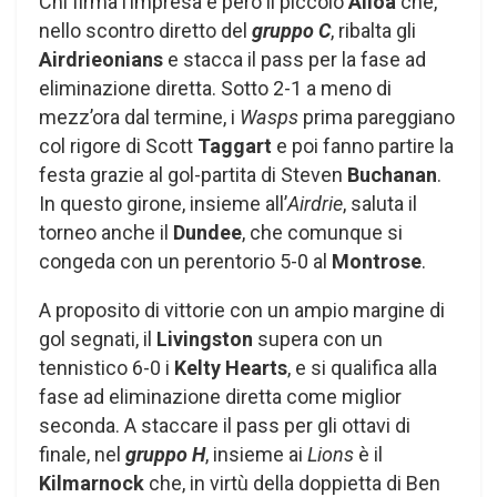
Chi firma l’impresa è però il piccolo
Alloa
che,
nello scontro diretto del
gruppo C
, ribalta gli
Airdrieonians
e stacca il pass per la fase ad
eliminazione diretta. Sotto 2-1 a meno di
mezz’ora dal termine, i
Wasps
prima pareggiano
col rigore di Scott
Taggart
e poi fanno partire la
festa grazie al gol-partita di Steven
Buchanan
.
In questo girone, insieme all’
Airdrie
, saluta il
torneo anche il
Dundee
, che comunque si
congeda con un perentorio 5-0 al
Montrose
.
A proposito di vittorie con un ampio margine di
gol segnati, il
Livingston
supera con un
tennistico 6-0 i
Kelty Hearts
, e si qualifica alla
fase ad eliminazione diretta come miglior
seconda. A staccare il pass per gli ottavi di
finale, nel
gruppo H
, insieme ai
Lions
è il
Kilmarnock
che, in virtù della doppietta di Ben