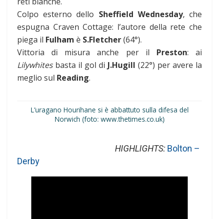
reti bianche.
Colpo esterno dello
Sheffield Wednesday
, che
espugna Craven Cottage: l’autore della rete che
piega il
Fulham
è
S.Fletcher
(64°).
Vittoria di misura anche per il
Preston
: ai
Lilywhites
basta il gol di
J.Hugill
(22°) per avere la
meglio sul
Reading
.
L’uragano Hourihane si è abbattuto sulla difesa del
Norwich (foto: www.thetimes.co.uk)
HIGHLIGHTS:
Bolton –
Derby