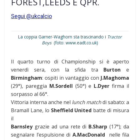
FOREST,LEEDS E QPR.
Segui @ukcalcio
La coppia Garner-Waghorn sta trascinando i
Tractor
Boys
(foto: www.eadt.co.uk)
Il quarto turno di Championship si è aperto
venerdì sera, con la sfida tra
Burton
e
Birmingham
: ospiti in vantaggio con
J.Maghoma
(29°), pareggia
M.Sordell
(50°) e
L.Dyer
firma il
sorpasso al 66°.
Vittoria interna anche nel
lunch match
di sabato: a
Bramall Lane, lo
Sheffield United
batte di misura
il
Barnsley
grazie ad una rete di
B.Sharp
(17°); da
segnalare l’espulsione di
A.MacDonald
nelle fila