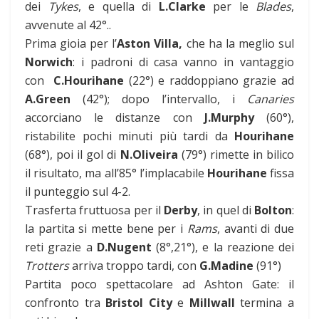
dei
Tykes
, e quella di
L.Clarke
per le
Blades
,
avvenute al 42°..
Prima gioia per l’
Aston Villa,
che ha la meglio sul
Norwich
: i padroni di casa vanno in vantaggio
con
C.Hourihane
(22°) e raddoppiano grazie ad
A.Green
(42°); dopo l’intervallo, i
Canaries
accorciano le distanze con
J.Murphy
(60°),
ristabilite pochi minuti più tardi da
Hourihane
(68°), poi il gol di
N.Oliveira
(79°) rimette in bilico
il risultato, ma all’85° l’implacabile
Hourihane
fissa
il punteggio sul 4-2.
Trasferta fruttuosa per il
Derby
, in quel di
Bolton
:
la partita si mette bene per i
Rams
, avanti di due
reti grazie a
D.Nugent
(8°,21°), e la reazione dei
Trotters
arriva troppo tardi, con
G.Madine
(91°)
Partita poco spettacolare ad Ashton Gate: il
confronto tra
Bristol City
e
Millwall
termina a