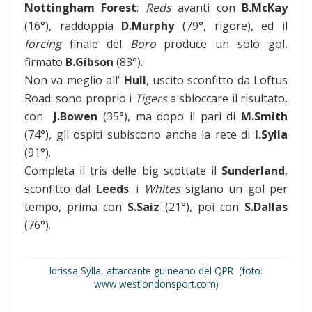
Nottingham Forest
:
Reds
avanti con
B.McKay
(16°), raddoppia
D.Murphy
(79°, rigore), ed il
forcing
finale del
Boro
produce un solo gol,
firmato
B.Gibson
(83°).
Non va meglio all’
Hull
, uscito sconfitto da Loftus
Road: sono proprio i
Tigers
a sbloccare il risultato,
con
J.Bowen
(35°), ma dopo il pari di
M.Smith
(74°), gli ospiti subiscono anche la rete di
I.Sylla
(91°).
Completa il tris delle big scottate il
Sunderland
,
sconfitto dal
Leeds
: i
Whites
siglano un gol per
tempo, prima con
S.Saiz
(21°), poi con
S.Dallas
(76°).
Idrissa Sylla, attaccante guineano del QPR (foto:
www.westlondonsport.com)