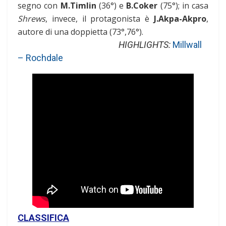
segno con
M.Timlin
(36°) e
B.Coker
(75°); in casa
Shrews
, invece, il protagonista è
J.Akpa-Akpro
,
autore di una doppietta (73°,76°).
HIGHLIGHTS:
Millwall
– Rochdale
CLASSIFICA