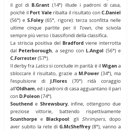
il gol di
B.Grant
(14°) illude i padroni di casa,
poichè il
Port Vale
ribalta il risultato con
C.Daniel
(56°) e
S.Foley
(65°, rigore): terza sconfitta nelle
ultime cinque partite per il
Town
, che scivola
sempre più verso i bassifondi della classifica..
La striscia positiva del
Bradford
viene interrotta
dal
Peterborough
, a segno con
L.Angol
(56°) e
C.Forrester
(57°).
Il derby fra
Latics
si conclude in parità: è il
Wigan
a
sbloccare il risultato, grazie a
M.Power
(34°), ma
l’espulsione di
J.Flores
(70°) ridà coraggio
all’
Oldham
, ed i padroni di casa agguantano il pari
con
D.Poleon
(74°).
Southend
e
Shrewsbury
, infine, ottengono due
preziose vittorie, battendo rispettivamente
Scunthorpe
e
Blackpool
: gli
Shrimpers
, dopo
aver subìto la rete di
G.McSheffrey
(8°), vanno a