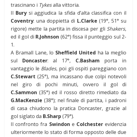
trascinano i
Tykes
alla vittoria.
Il
Bury
si aggiudica la sfida d’alta classifica con il
Coventry
: una doppietta di
L.Clarke
(19°, 51° su
rigore) mette la partita in discesa per gli
Shakers
,
ed il gol di
R.Johnson
(62°) fissa il punteggio sul 2-
1.
A Bramall Lane, lo
Sheffield United
ha la meglio
sul
Doncaster
: al 17°,
C.Basham
porta in
vantaggio le
Blades
, poi gli ospiti pareggiano con
C.Stewart
(25°), ma incassano due colpi notevoli
nel giro di pochi minuti, ovvero il gol di
C.Sammon
(35°) ed il rosso diretto rimediato da
G.MacKenzie
(38°); nel finale di partita, i padroni
di casa chiudono la pratica Doncaster, grazie al
gol siglato da
B.Sharp
(79°).
Il confronto fra
Swindon
e
Colchester
evidenzia
ulteriormente lo stato di forma opposto delle due