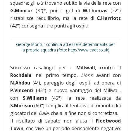
squadre: gli
U’s
trovano subito la via della rete con
G.Moncur
(3°)*, poi il gol di
W.Thomas
(22°)
ristabilisce l’equilibrio, ma la rete di
C.Harriott
(42°) consegna i tre punti agli ospiti.
George Moncur continua ad essere determinante per
la propria squadra (foto: http://www.eadt.co.uk)
Successo casalingo per il
Millwall
, contro il
Rochdale
: nel primo tempo,
Lions
avanti con
N.Abdou
(4°), pareggio degli ospiti ad opera di
P.Vincenti
(43°) e nuovo vantaggio del Millwall,
con
S.Williams
(45°); la rete realizzata da
S.Morison
(60°) complica il tentativo di rimonta dei
giocatori del
Dale
, che alla fine non si concretizza.
Il risultato di sabato non aiuta il
Fleetwood
Town
, che vive un periodo decisamente negativo: