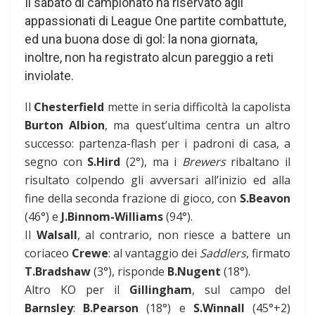
Il sabato di campionato ha riservato agli
appassionati di League One partite combattute,
ed una buona dose di gol: la nona giornata,
inoltre, non ha registrato alcun pareggio a reti
inviolate.
Il
Chesterfield
mette in seria difficoltà la capolista
Burton Albion
, ma quest’ultima centra un altro
successo: partenza-flash per i padroni di casa, a
segno con
S.Hird
(2°), ma i
Brewers
ribaltano il
risultato colpendo gli avversari all’inizio ed alla
fine della seconda frazione di gioco, con
S.Beavon
(46°) e
J.Binnom-Williams
(94°).
Il
Walsall
, al contrario, non riesce a battere un
coriaceo
Crewe
: al vantaggio dei
Saddlers
, firmato
T.Bradshaw
(3°), risponde
B.Nugent
(18°).
Altro KO per il
Gillingham
, sul campo del
Barnsley
:
B.Pearson
(18°) e
S.Winnall
(45°+2)