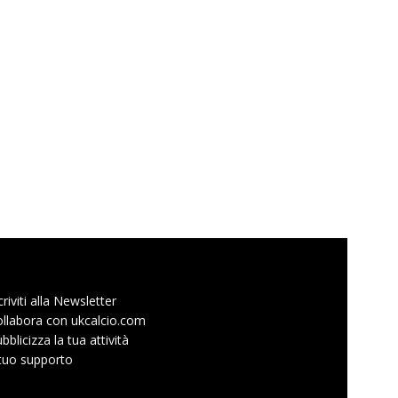
criviti alla Newsletter
llabora con ukcalcio.com
bblicizza la tua attività
 tuo supporto