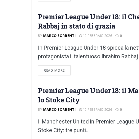
Premier League Under 18: il Chel
GIOVANILI
Rabbaj in stato di grazia
BY
MARCO SORRENTI
10 FEBBRAIO 2026
0
In Premier League Under 18 spicca la netta
protagonista il talentuoso Ibrahim Rabbaj
DETAILS
READ MORE
Premier League Under 18: il Ma
GIOVANILI
lo Stoke City
BY
MARCO SORRENTI
10 FEBBRAIO 2026
0
Il Manchester United in Premier League Un
Stoke City: tre punti...