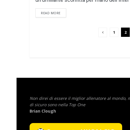
DETAILS
READ MORE
1
2
Non direi di essere il miglior allenatore al mondo,
di sicuro sono nella Top One
Brian Clough