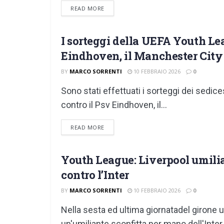
DETAILS
READ MORE
I sorteggi della UEFA Youth Lea
GIOVANILI
Eindhoven, il Manchester City 
BY
MARCO SORRENTI
10 FEBBRAIO 2026
0
Sono stati effettuati i sorteggi dei sedic
contro il Psv Eindhoven, il...
DETAILS
READ MORE
Youth League: Liverpool umili
GIOVANILI
contro l’Inter
BY
MARCO SORRENTI
10 FEBBRAIO 2026
0
Nella sesta ed ultima giornatadel girone u
un'umiliante sconfitta per mano dell'Inter