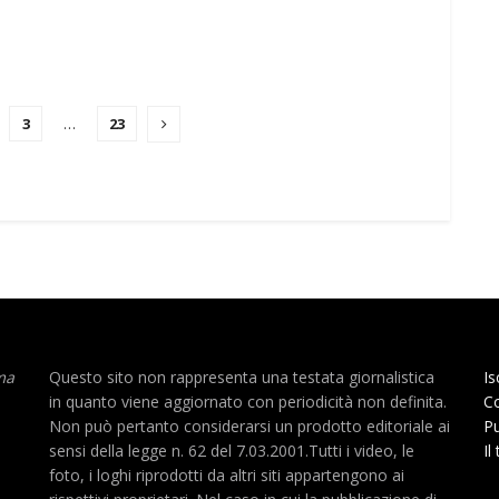
3
…
23
ma
Questo sito non rappresenta una testata giornalistica
Is
in quanto viene aggiornato con periodicità non definita.
Co
Non può pertanto considerarsi un prodotto editoriale ai
Pu
sensi della legge n. 62 del 7.03.2001.Tutti i video, le
Il
foto, i loghi riprodotti da altri siti appartengono ai