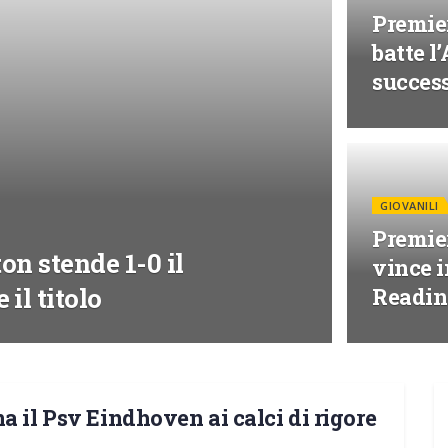
Premier
batte l
succes
GIOVANILI
Premier
on stende 1-0 il
vince i
il titolo
Readi
a il Psv Eindhoven ai calci di rigore