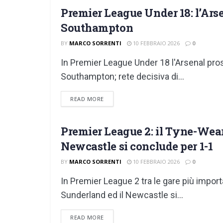
Premier League Under 18: l’Arse
GIOVANILI
Southampton
BY
MARCO SORRENTI
10 FEBBRAIO 2026
0
In Premier League Under 18 l'Arsenal pros
Southampton; rete decisiva di...
DETAILS
READ MORE
Premier League 2: il Tyne-Wear 
GIOVANILI
Newcastle si conclude per 1-1
BY
MARCO SORRENTI
10 FEBBRAIO 2026
0
In Premier League 2 tra le gare più import
Sunderland ed il Newcastle si...
DETAILS
READ MORE