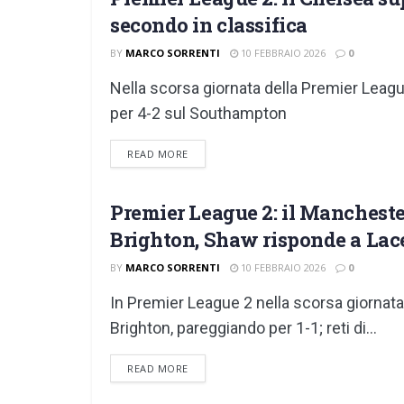
GIOVANILI
secondo in classifica
BY
MARCO SORRENTI
10 FEBBRAIO 2026
0
Nella scorsa giornata della Premier League
per 4-2 sul Southampton
DETAILS
READ MORE
Premier League 2: il Manchester
GIOVANILI
Brighton, Shaw risponde a Lac
BY
MARCO SORRENTI
10 FEBBRAIO 2026
0
In Premier League 2 nella scorsa giornata
Brighton, pareggiando per 1-1; reti di...
DETAILS
READ MORE