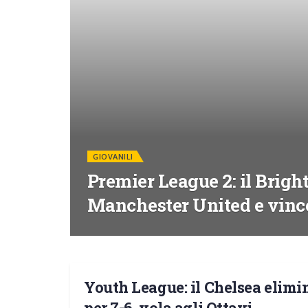
GIOVANILI
Premier League 2: il Bright
Manchester United e vince 
Youth League: il Chelsea elimin
GIOVANILI
per 7-6, vola agli Ottavi