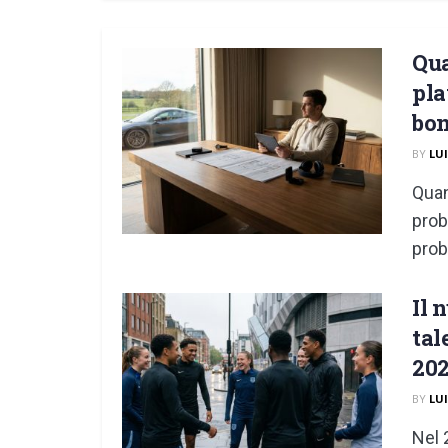
Qua
pla
bo
BY
LU
Quan
prob
prob
Il 
tal
20
BY
LU
Nel 