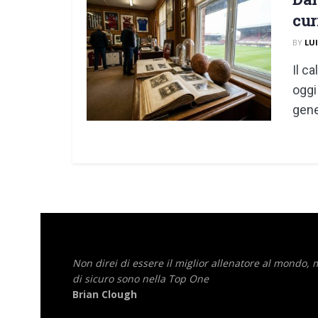
cur
BY
LU
Il c
oggi
gener
Non direi di essere il miglior allenatore al mondo,
di sicuro sono nella Top One
Brian Clough