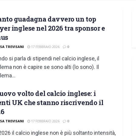
nto guadagna davvero un top
yer inglese nel 2026 tra sponsor e
nus
ISA TREVISANI
17 FEBBRAIO 2026
0
do si parla di stipendi nel calcio inglese, il
lema non è capire se sono alti (lo sono). Il
lema...
nuovo volto del calcio inglese: i
enti UK che stanno riscrivendo il
26
ISA TREVISANI
17 FEBBRAIO 2026
0
2026 il calcio inglese non è più soltanto intensità,