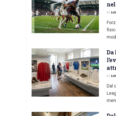
nel
BY
LU
Forz
fisi
mode
Da 
l’e
att
BY
LU
Dal 
Leag
ment
Dal