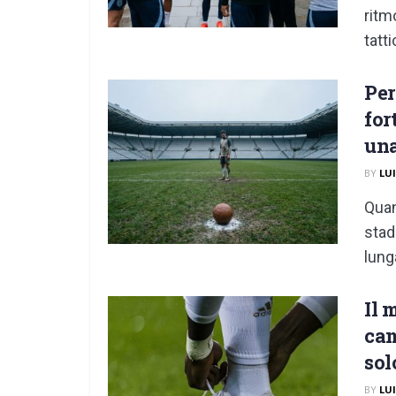
ritm
tatti
Per
for
una
BY
LU
Quan
stad
lunga
Il 
cam
sol
BY
LU