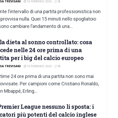
ISA TREVISANI
16 FEBBRAIO 2026
0
nte l’intervallo di una partita professionistica non
mprovvisa nulla. Quei 15 minuti nello spogliatoio
ono cambiare l’andamento di una...
la dieta al sonno controllato: cosa
cede nelle 24 ore prima di una
tita per i big del calcio europeo
ISA TREVISANI
16 FEBBRAIO 2026
0
ltime 24 ore prima di una partita non sono mai
ovvisate. Per campioni come Cristiano Ronaldo,
an Mbappé, Erling...
Premier League nessuno li sposta: i
catori più potenti del calcio inglese