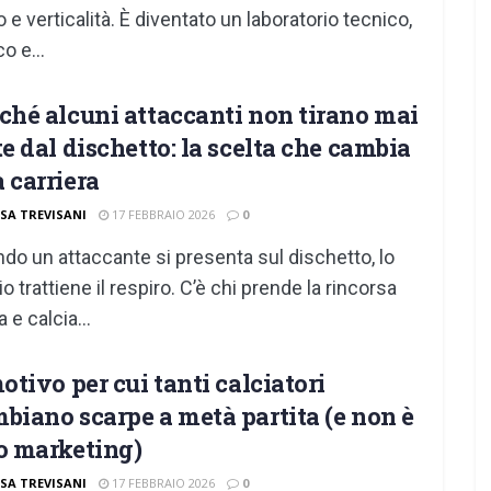
o e verticalità. È diventato un laboratorio tecnico,
co e...
ché alcuni attaccanti non tirano mai
te dal dischetto: la scelta che cambia
 carriera
ISA TREVISANI
17 FEBBRAIO 2026
0
do un attaccante si presenta sul dischetto, lo
io trattiene il respiro. C’è chi prende la rincorsa
 e calcia...
motivo per cui tanti calciatori
biano scarpe a metà partita (e non è
o marketing)
ISA TREVISANI
17 FEBBRAIO 2026
0