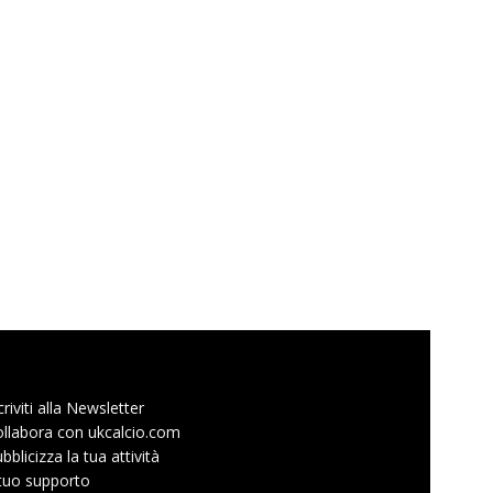
criviti alla Newsletter
llabora con ukcalcio.com
bblicizza la tua attività
 tuo supporto