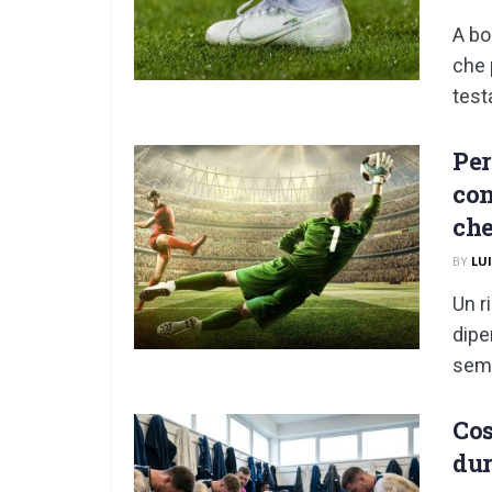
A bo
che 
testa
Per
con
che
BY
LU
Un r
dipe
semb
Cos
dur