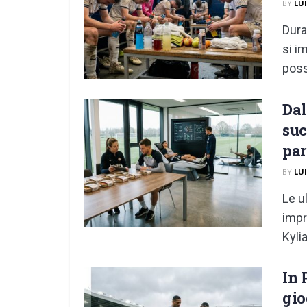
BY
LU
Dura
si i
poss
Dal
suc
par
BY
LU
Le u
impr
Kyli
In 
gio