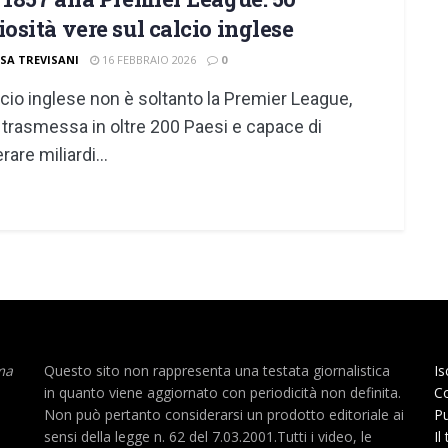
iosità vere sul calcio inglese
ISA TREVISANI
16 FEBBRAIO 2026
0
alcio inglese non è soltanto la Premier League,
 trasmessa in oltre 200 Paesi e capace di
are miliardi...
ma
Questo sito non rappresenta una testata giornalistica
Is
in quanto viene aggiornato con periodicità non definita.
Co
Non può pertanto considerarsi un prodotto editoriale ai
Pu
sensi della legge n. 62 del 7.03.2001.Tutti i video, le
Il