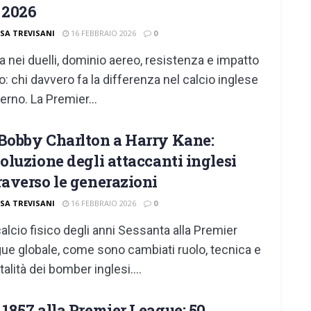
 2026
ISA TREVISANI
16 FEBBRAIO 2026
0
a nei duelli, dominio aereo, resistenza e impatto
co: chi davvero fa la differenza nel calcio inglese
rno. La Premier...
Bobby Charlton a Harry Kane:
voluzione degli attaccanti inglesi
raverso le generazioni
ISA TREVISANI
16 FEBBRAIO 2026
0
calcio fisico degli anni Sessanta alla Premier
ue globale, come sono cambiati ruolo, tecnica e
alità dei bomber inglesi....
 1857 alla Premier League: 50