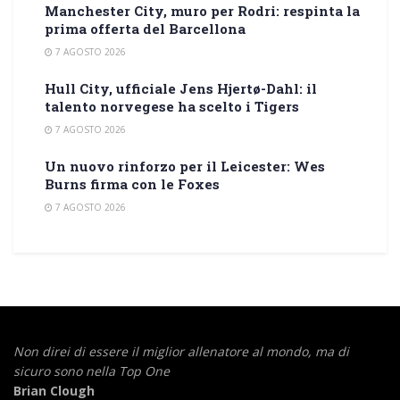
Manchester City, muro per Rodri: respinta la
prima offerta del Barcellona
7 AGOSTO 2026
Hull City, ufficiale Jens Hjertø-Dahl: il
talento norvegese ha scelto i Tigers
7 AGOSTO 2026
Un nuovo rinforzo per il Leicester: Wes
Burns firma con le Foxes
7 AGOSTO 2026
Non direi di essere il miglior allenatore al mondo,
ma di
sicuro sono nella Top One
Brian Clough