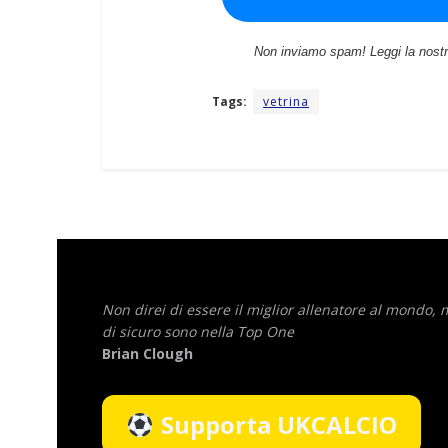
Non inviamo spam! Leggi la nost
Tags:
vetrina
Non direi di essere il miglior allenatore al mondo,
di sicuro sono nella Top One
Brian Clough
Supporta UKCALCIO