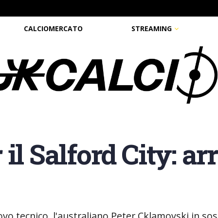
CALCIOMERCATO
STREAMING
il Salford City: ar
ovo tecnico, l'australiano Peter Cklamovski in sos