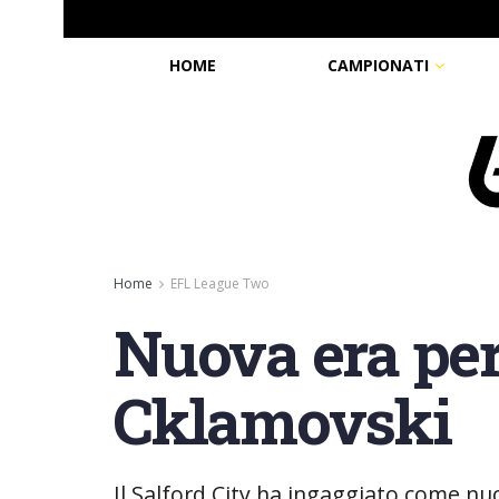
HOME
CAMPIONATI
Home
EFL League Two
Nuova era per 
Cklamovski
Il Salford City ha ingaggiato come nu