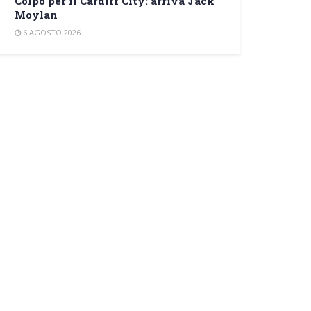
Colpo per il Cardiff City: arriva Jack
Moylan
6 AGOSTO 2026