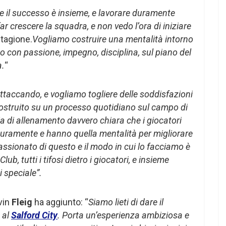
re il successo è insieme, e lavorare duramente
 crescere la squadra, e non vedo l’ora di iniziare
stagione.
Vogliamo costruire una mentalità intorno
tto con passione, impegno, disciplina, sul piano del
a.
“
ttaccando, e vogliamo togliere delle soddisfazioni
è costruito su un processo quotidiano sul campo di
 di allenamento davvero chiara che i giocatori
ramente e hanno quella mentalità per migliorare
sionato di questo e il modo in cui lo facciamo è
lub, tutti i tifosi dietro i giocatori, e insieme
 speciale”.
vin
Fleig
ha aggiunto: “
Siamo lieti di dare il
i
al
Salford City
. Porta un’esperienza ambiziosa e