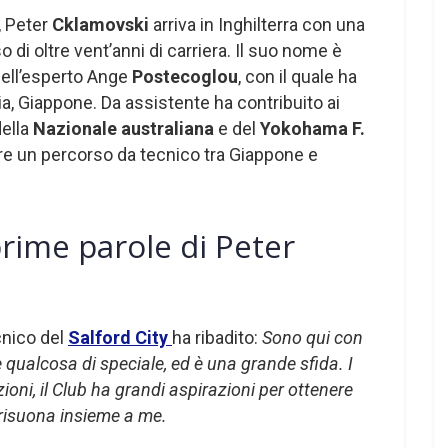
, Peter
Cklamovski
arriva in Inghilterra con una
 di oltre vent’anni di carriera. Il suo nome è
dell’esperto Ange
Postecoglou
, con il quale ha
ia, Giappone. Da assistente ha contribuito ai
della
Nazionale australiana
e del
Yokohama F.
ere un percorso da tecnico tra Giappone e
 prime parole di Peter
nico del
Salford City
ha ribadito:
Sono qui con
 qualcosa di speciale, ed è una grande sfida. I
oni, il Club ha grandi aspirazioni per ottenere
 risuona insieme a me.