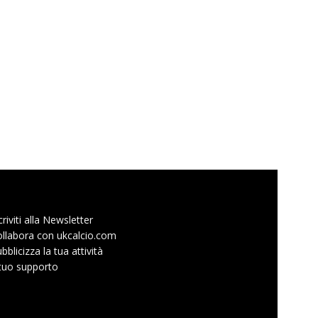
criviti alla Newsletter
llabora con ukcalcio.com
bblicizza la tua attività
 tuo supporto