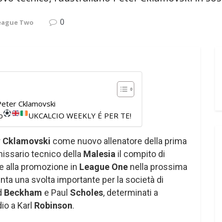
0
League Two
 Peter Cklamovski
o
UKCALCIO WEEKLY É PER TE!
r
Cklamovski
come nuovo allenatore della prima
missario tecnico della
Malesia
il compito di
re alla promozione in
League One
nella prossima
ta una svolta importante per la società di
id
Beckham
e Paul
Scholes
, determinati a
dio a Karl
Robinson
.