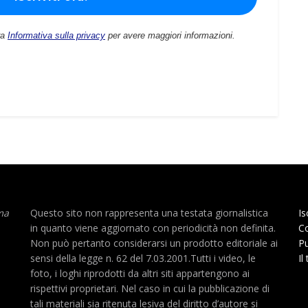
ra
Informativa sulla privacy
per avere maggiori informazioni.
ma
Questo sito non rappresenta una testata giornalistica
Is
in quanto viene aggiornato con periodicità non definita.
Co
Non può pertanto considerarsi un prodotto editoriale ai
Pu
sensi della legge n. 62 del 7.03.2001.Tutti i video, le
Il
foto, i loghi riprodotti da altri siti appartengono ai
rispettivi proprietari. Nel caso in cui la pubblicazione di
tali materiali sia ritenuta lesiva del diritto d’autore si