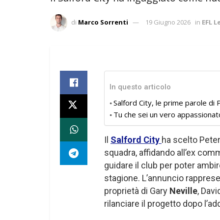
di
Marco Sorrenti
19 Giugno 2026
in
EFL 
In questo articolo
Salford City, le prime parole di
Tu che sei un vero appassionat
Il
Salford City
ha scelto Pete
squadra, affidando all’ex com
guidare il club per poter ambi
stagione. L’annuncio rappresen
proprietà di Gary
Neville
, Dav
rilanciare il progetto dopo l’ad