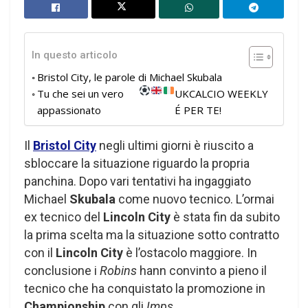
In questo articolo
Bristol City, le parole di Michael Skubala
Tu che sei un vero
UKCALCIO WEEKLY
appassionato
É PER TE!
Il
Bristol City
negli ultimi giorni è riuscito a
sbloccare la situazione riguardo la propria
panchina. Dopo vari tentativi ha ingaggiato
Michael
Skubala
come nuovo tecnico. L’ormai
ex tecnico del
Lincoln City
è stata fin da subito
la prima scelta ma la situazione sotto contratto
con il
Lincoln City
è l’ostacolo maggiore. In
conclusione i
Robins
hann convinto a pieno il
tecnico che ha conquistato la promozione in
Championship
con gli
Imps
.