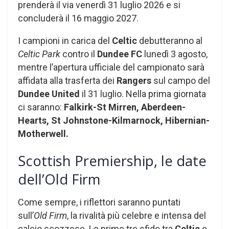
prenderà il via venerdì 31 luglio 2026 e si
concluderà il 16 maggio 2027.
I campioni in carica del
Celtic
debutteranno al
Celtic Park
contro il
Dundee FC
lunedì 3 agosto,
mentre l’apertura ufficiale del campionato sarà
affidata alla trasferta dei
Rangers
sul campo del
Dundee United
il 31 luglio. Nella prima giornata
ci saranno:
Falkirk-St Mirren, Aberdeen-
Hearts, St Johnstone-Kilmarnock, Hibernian-
Motherwell.
Scottish Premiership, le date
dell’Old Firm
Come sempre, i riflettori saranno puntati
sull’
Old Firm
, la rivalità più celebre e intensa del
calcio scozzese. Le prime tre sfide tra
Celtic
e