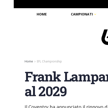
HOME
CAMPIONATI
Home
EFL Championship
Frank Lampard
al 2029
Il Coventry ha annunciato il rinnovo 