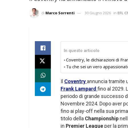
di
Marco Sorrenti
30 Giugno 2026
in
EFL 
In questo articolo
Coventry, le dichiarazioni di F
Tu che sei un vero appassionat
Il
Coventry
annuncia tramite u
Frank Lampard
fino al 2029.
periodo di grande successo d
Novembre 2024. Dopo aver port
fino ai play-off nella sua prim
titolo della
Championship
nel
in
Premier League
per la prim