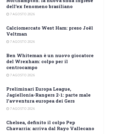
Northampton: la nuova sfida inglese
dell’ex fenomeno brasiliano
7 AGOSTO 2026
Calciomercato West Ham: preso Joël
Veltman
7 AGOSTO 2026
Ben Whiteman è un nuovo giocatore
del Wrexham: colpo per il
centrocampo
7 AGOSTO 2026
Preliminari Europa League,
Jagiellonia-Rangers 2-1: parte male
l’avventura europea dei Gers
7 AGOSTO 2026
Chelsea, definito il colpo Pep
Chavarría: arriva dal Rayo Vallecano