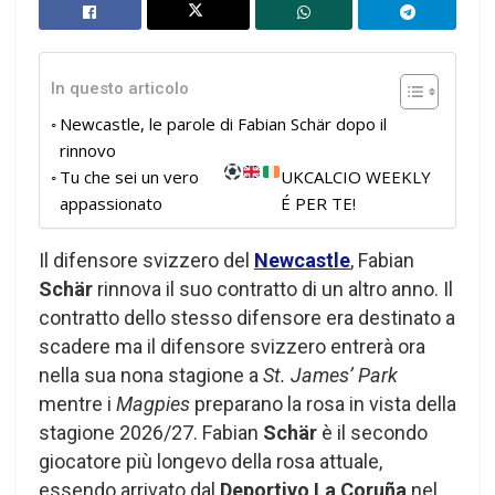
In questo articolo
Newcastle, le parole di Fabian Schär dopo il
rinnovo
Tu che sei un vero
UKCALCIO WEEKLY
appassionato
É PER TE!
Il difensore svizzero del
Newcastle
, Fabian
Schär
rinnova il suo contratto di un altro anno. Il
contratto dello stesso difensore era destinato a
scadere ma il difensore svizzero entrerà ora
nella sua nona stagione a
St. James’ Park
mentre i
Magpies
preparano la rosa in vista della
stagione 2026/27. Fabian
Schär
è il secondo
giocatore più longevo della rosa attuale,
essendo arrivato dal
Deportivo La Coruña
nel