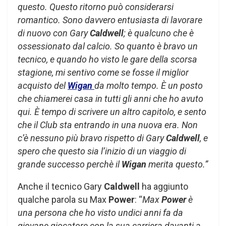
questo. Questo ritorno può considerarsi
romantico.
Sono davvero entusiasta di lavorare
di nuovo con Gary
Caldwell
; è qualcuno che è
ossessionato dal calcio. So quanto è bravo un
tecnico, e quando ho visto le gare della scorsa
stagione, mi sentivo come se fosse il miglior
acquisto del
Wigan
da molto tempo. È un posto
che chiamerei casa in tutti gli anni che ho avuto
qui. È tempo di scrivere un altro capitolo, e sento
che il Club sta entrando in una nuova era. Non
c’è nessuno più bravo rispetto di Gary
Caldwell
, e
spero che questo sia l’inizio di un viaggio di
grande successo perchè il
Wigan
merita questo.”
Anche il tecnico Gary
Caldwell
ha aggiunto
qualche parola su Max
Power
: “
Max
Power
è
una persona che ho visto undici anni fa da
giovane giocatore con la sua carriera davanti a