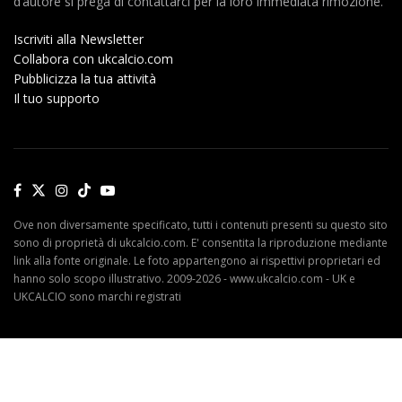
d’autore si prega di contattarci per la loro immediata rimozione.
Iscriviti alla Newsletter
Collabora con ukcalcio.com
Pubblicizza la tua attività
Il tuo supporto
Ove non diversamente specificato, tutti i contenuti presenti su questo sito
sono di proprietà di ukcalcio.com. E' consentita la riproduzione mediante
link alla fonte originale. Le foto appartengono ai rispettivi proprietari ed
hanno solo scopo illustrativo. 2009-2026 - www.ukcalcio.com - UK e
UKCALCIO sono marchi registrati