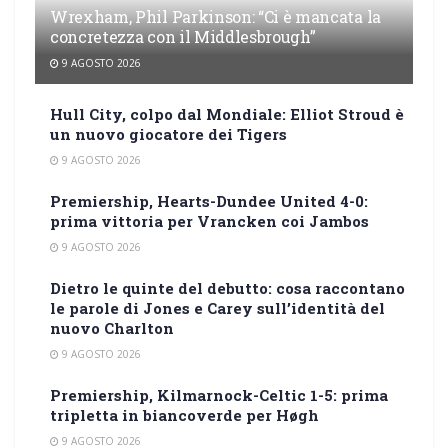
Wrexham, Phil Parkinson: “Ci è mancata la
concretezza con il Middlesbrough”
9 AGOSTO 2026
Hull City, colpo dal Mondiale: Elliot Stroud è
un nuovo giocatore dei Tigers
9 AGOSTO 2026
Premiership, Hearts-Dundee United 4-0:
prima vittoria per Vrancken coi Jambos
9 AGOSTO 2026
Dietro le quinte del debutto: cosa raccontano
le parole di Jones e Carey sull’identità del
nuovo Charlton
9 AGOSTO 2026
Premiership, Kilmarnock-Celtic 1-5: prima
tripletta in biancoverde per Høgh
9 AGOSTO 2026