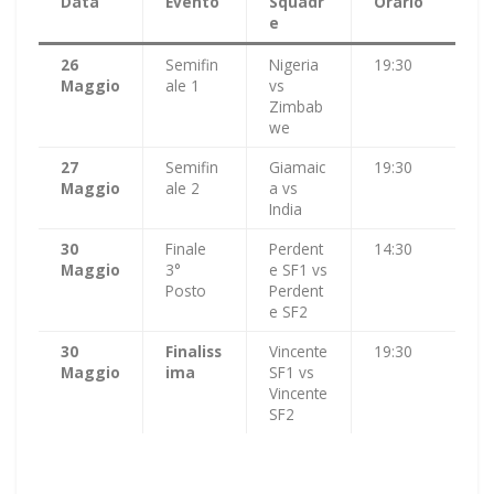
Data
Evento
Squadr
Orario
e
26
Semifin
Nigeria
19:30
Maggio
ale 1
vs
Zimbab
we
27
Semifin
Giamaic
19:30
Maggio
ale 2
a vs
India
30
Finale
Perdent
14:30
Maggio
3°
e SF1 vs
Posto
Perdent
e SF2
30
Finaliss
Vincente
19:30
Maggio
ima
SF1 vs
Vincente
SF2