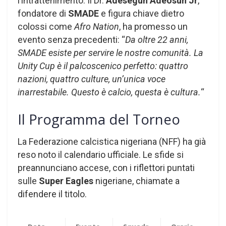
l’intrattenimento. Il Dr.
Adesegun Adeosun Jr
,
fondatore di
SMADE
e figura chiave dietro
colossi come
Afro Nation
, ha promesso un
evento senza precedenti: “
Da oltre 22 anni,
SMADE esiste per servire le nostre comunità. La
Unity Cup è il palcoscenico perfetto: quattro
nazioni, quattro culture, un’unica voce
inarrestabile. Questo è calcio, questa è cultura.
“
Il Programma del Torneo
La Federazione calcistica nigeriana (NFF) ha già
reso noto il calendario ufficiale. Le sfide si
preannunciano accese, con i riflettori puntati
sulle
Super Eagles
nigeriane, chiamate a
difendere il titolo.