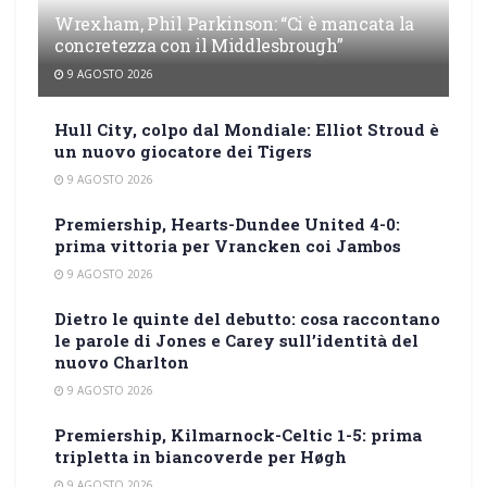
Wrexham, Phil Parkinson: “Ci è mancata la
concretezza con il Middlesbrough”
9 AGOSTO 2026
Hull City, colpo dal Mondiale: Elliot Stroud è
un nuovo giocatore dei Tigers
9 AGOSTO 2026
Premiership, Hearts-Dundee United 4-0:
prima vittoria per Vrancken coi Jambos
9 AGOSTO 2026
Dietro le quinte del debutto: cosa raccontano
le parole di Jones e Carey sull’identità del
nuovo Charlton
9 AGOSTO 2026
Premiership, Kilmarnock-Celtic 1-5: prima
tripletta in biancoverde per Høgh
9 AGOSTO 2026