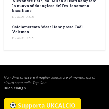
Alexandre Pato, dal Milan al Northampton:
la nuova sfida inglese dell’ex fenomeno
brasiliano
7 AGOSTO 2026
Calciomercato West Ham: preso Joël
Veltman
7 AGOSTO 2026
Non direi di essere il miglior allenatore al mondo,
ma di
sicuro sono nella Top One
Brian Clough
Supporta UKCALCIO