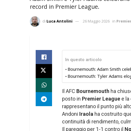
record in Premier League.
di
Luca Antolini
26 Maggio 2026
in
Premie
In questo articolo
Bournemouth: Adam Smith celeb
Bournemouth: Tyler Adams elogia
Il AFC
Bournemouth
ha chiuso
posto in
Premier League
e la
rappresentano il punto più alt
Andoni
Iraola
ha costruito que
continuità di rendimento, culm
Il pareggio per 1-1 contro il
No