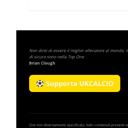
Non direi di essere il miglior allenatore al mondo,
di sicuro sono nella Top One
Brian Clough
Supporta UKCALCIO
Ove non diversamente specificato, tutti i contenuti presenti s