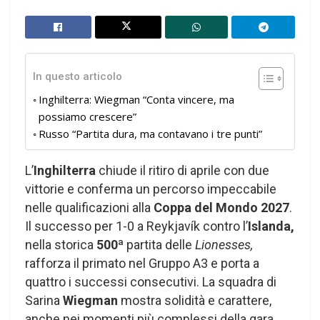
In questo articolo
Inghilterra: Wiegman “Conta vincere, ma
possiamo crescere”
Russo “Partita dura, ma contavano i tre punti”
L’
Inghilterra
chiude il ritiro di aprile con due
vittorie e conferma un percorso impeccabile
nelle qualificazioni alla
Coppa del Mondo 2027
.
Il successo per 1-0 a Reykjavík contro l’
Islanda,
nella storica
500ª
partita delle
Lionesses,
rafforza il primato nel Gruppo A3 e porta a
quattro i successi consecutivi. La squadra di
Sarina
Wiegman
mostra solidità e carattere,
anche nei momenti più complessi della gara.