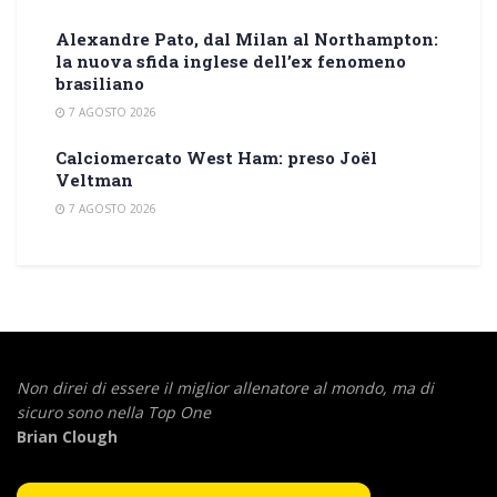
Alexandre Pato, dal Milan al Northampton:
la nuova sfida inglese dell’ex fenomeno
brasiliano
7 AGOSTO 2026
Calciomercato West Ham: preso Joël
Veltman
7 AGOSTO 2026
Non direi di essere il miglior allenatore al mondo,
ma di
sicuro sono nella Top One
Brian Clough