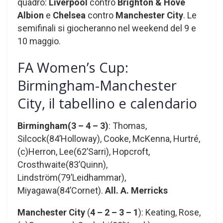
quadro:
Liverpool
contro
Brighton & Hove
Albion
e
Chelsea
contro
Manchester City
. Le
semifinali si giocheranno nel weekend del 9 e
10 maggio.
FA Women’s Cup:
Birmingham-Manchester
City, il tabellino e calendario
Birmingham(3 – 4 – 3)
: Thomas,
Silcock(84’Holloway), Cooke, McKenna, Hurtré,
(c)Herron, Lee(62’Sarri), Hopcroft,
Crosthwaite(83’Quinn),
Lindström(79’Leidhammar),
Miyagawa(84’Cornet).
All. A. Merricks
Manchester City
(
4 – 2 – 3 – 1
): Keating, Rose,