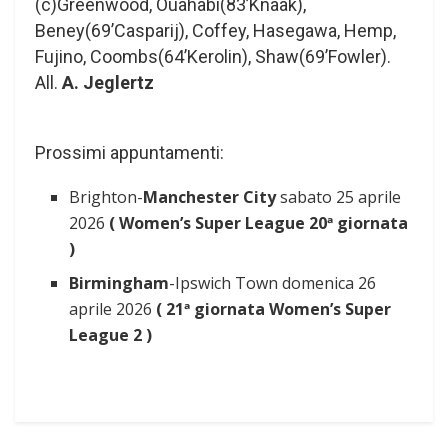
(c)Greenwood, Ouahabi(83’Knaak),
Beney(69’Casparij), Coffey, Hasegawa, Hemp,
Fujino, Coombs(64’Kerolin), Shaw(69’Fowler).
All.
A. Jeglertz
Prossimi appuntamenti:
Brighton-
Manchester City
sabato 25 aprile
2026
(
Women’s Super League 20ª giornata
)
Birmingham
-Ipswich Town domenica 26
aprile 2026
(
21ª giornata Women’s Super
League 2 )