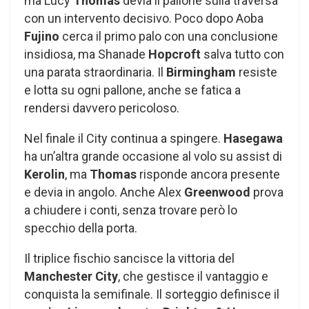
ma Lucy
Thomas
devia il pallone sulla traversa
con un intervento decisivo. Poco dopo Aoba
Fujino
cerca il primo palo con una conclusione
insidiosa, ma Shanade
Hopcroft
salva tutto con
una parata straordinaria. Il
Birmingham
resiste
e lotta su ogni pallone, anche se fatica a
rendersi davvero pericoloso.
Nel finale il City continua a spingere.
Hasegawa
ha un’altra grande occasione al volo su assist di
Kerolin
, ma
Thomas
risponde ancora presente
e devia in angolo. Anche Alex
Greenwood
prova
a chiudere i conti, senza trovare però lo
specchio della porta.
Il triplice fischio sancisce la vittoria del
Manchester City
, che gestisce il vantaggio e
conquista la semifinale. Il sorteggio definisce il