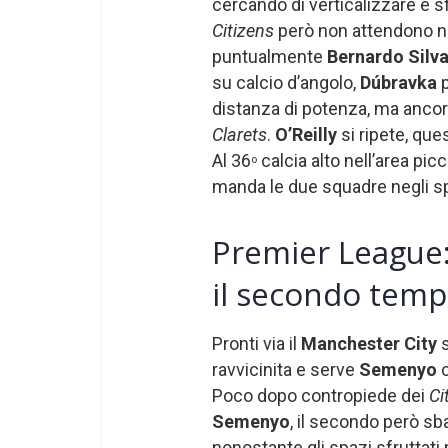
cercando di verticalizzare e s
Citizens
però non attendono nel
puntualmente
Bernardo Silv
su calcio d’angolo,
Dúbravka
distanza di potenza, ma ancora
Clarets
.
O’Reilly
si ripete, que
Al 36
calcia alto nell’area pic
o
manda le due squadre negli spo
Premier League:
il secondo tem
Pronti via il
Manchester City
s
ravvicinita e serve
Semenyo
Poco dopo contropiede dei
Ci
Semenyo
, il secondo però sbag
nonostante gli spazi sfruttati