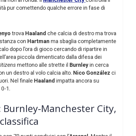
ità pur comettendo qualche errore in fase di
enyo
trova
Haaland
che calcia di destro ma trova
distanza con
Hartman
ma sbaglia completamente
alo dopo l’ora di gioco cercando di ripartire in
ell’area piccola dimenticato dalla difesa dei
itizens
mettono alle strette il
Burnley
in cerca
n un destro al volo calcia alto.
Nico González
ci
uori. Nel finale
Haaland
impatta ancora su
 0-1.
 Burnley-Manchester City,
lassifica