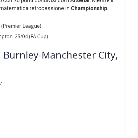
o con 70 punti condivisi con l’
Arsenal
. Mentre il
 matematica retrocessione in
Championship
.
6 (Premier League)
pton: 25/04 (FA Cup)
 Burnley-Manchester City,
r
1