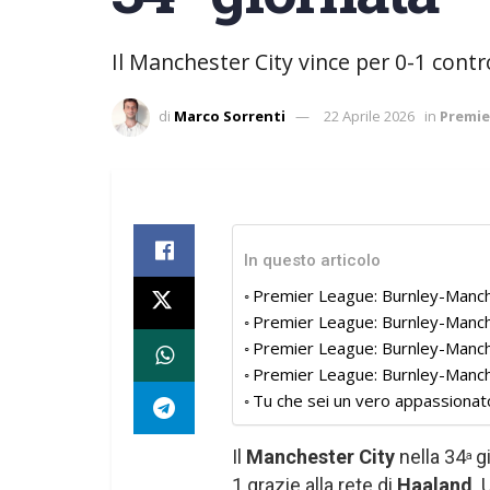
Il Manchester City vince per 0-1 contr
di
Marco Sorrenti
22 Aprile 2026
in
Premie
In questo articolo
Premier League: Burnley-Manche
Premier League: Burnley-Manch
Premier League: Burnley-Manche
Premier League: Burnley-Manches
Tu che sei un vero appassionat
Il
Manchester City
nella 34
g
a
1 grazie alla rete di
Haaland
.