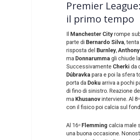
Premier League:
il primo tempo
Il
Manchester City
rompe subi
parte di
Bernardo Silva
, tenta
risposta del
Burnley
,
Anthon
ma
Donnarumma
gli chiude la
Successivamente
Cherki
da 
Dúbravka
para e poi la sfera t
porta da
Doku
arriva a pochi p
di fino di sinistro. Reazione d
ma
Khusanov
interviene. Al 8
o
con il fisico poi calcia sul fon
Al 16
Flemming
calcia male
o
una buona occasione. Nonosta