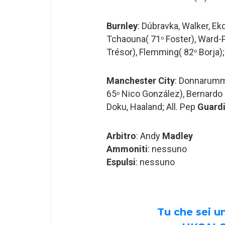
Burnley
: Dúbravka, Walker, E
Tchaouna( 71
Foster), Ward-
o
Trésor), Flemming( 82
Borja);
o
Manchester City
: Donnarumm
65
Nico González), Bernardo S
o
Doku, Haaland; All. Pep
Guardi
Arbitro
: Andy
Madley
Ammoniti
: nessuno
Espulsi
: nessuno
Tu che sei 