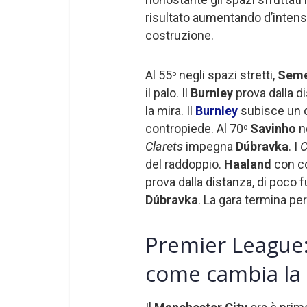
risultato aumentando d’intens
costruzione.
Al 55
negli spazi stretti,
Sem
o
il palo. Il
Burnley
prova dalla 
la mira. Il
Burnley
subisce un c
contropiede. Al 70
Savinho
n
o
Clarets
impegna
Dúbravka
. I
C
del raddoppio.
Haaland
con co
prova dalla distanza, di poco f
Dúbravka
. La gara termina per
Premier League:
come cambia la c