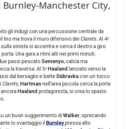
 Burnley-Manchester City,
to gli indugi con una percussione centrale da
 il tiro ma trova il muro difensivo dei
Clarets
. Al 4
o
y
sulla sinista si accentra e cerca il destro a giro
 porta. Una gara a ritmi alti nei primi minuti.
due passi pescato
Semenyo
, calcia ma
occa la traversa. Al 5
Haaland
lanciato verso la
o
assi dal bersaglio e batte
Dúbravka
con un tocco
ei
Clarets
,
Hartman
nell’area piccola cerca la porta
ancora
Haaland
protagonista, si crea lo spazio
do.
 su un buon suggerimento di
Walker
, sprecando
nte lo svantaggio il
Burnley
pressa alto