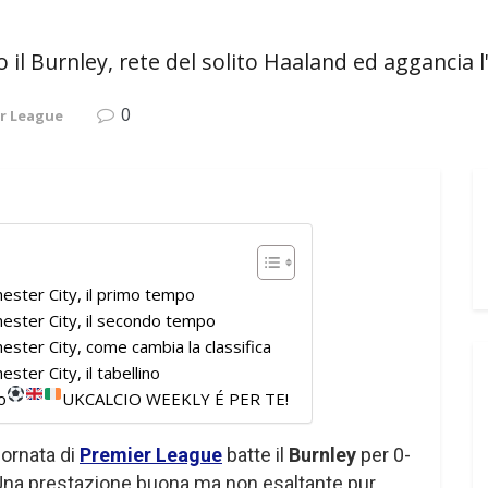
o il Burnley, rete del solito Haaland ed aggancia 
0
r League
ster City, il primo tempo
ester City, il secondo tempo
ster City, come cambia la classifica
ter City, il tabellino
o
UKCALCIO WEEKLY É PER TE!
iornata di
Premier League
batte il
Burnley
per 0-
 Una prestazione buona ma non esaltante pur