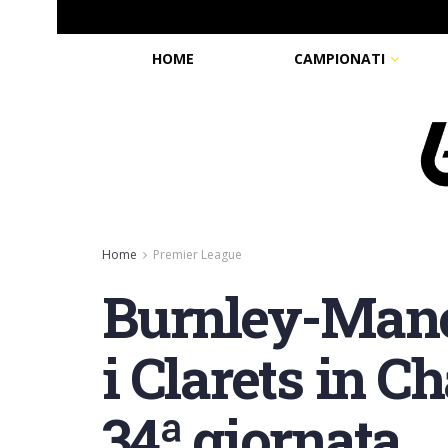
HOME
CAMPIONATI
Home
Premier League
Burnley-Manc
i Clarets in 
34ª giornata