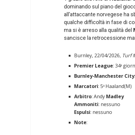
dominando sul piano del gioco
all’attaccante norvegese ha sb
qualche difficoltà in fase di 
ma si è arreso alla qualità del
sancisce la retrocessione ma
Burnley, 22/04/2026,
Turf 
Premier League
: 34
gior
a
Burnley-Manchester City
Marcatori
: 5
Haaland(M)
o
Arbitro
: Andy
Madley
Ammoniti
: nessuno
Espulsi
: nessuno
Note
: