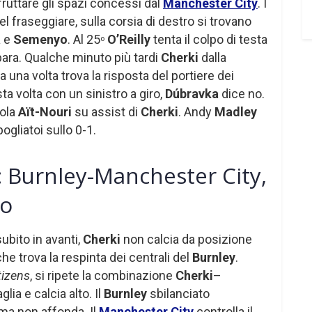
fruttare gli spazi concessi dal
Manchester City
. I
 fraseggiare, sulla corsia di destro si trovano
a
e
Semenyo
. Al 25
O’Reilly
tenta il colpo di testa
o
para. Qualche minuto più tardi
Cherki
dalla
 una volta trova la risposta del portiere dei
sta volta con un sinistro a giro,
Dúbravka
dice no.
cola
Aït-Nouri
su assist di
Cherki
. Andy
Madley
gliatoi sullo 0-1.
 Burnley-Manchester City,
po
ubito in avanti,
Cherki
non calcia da posizione
che trova la respinta dei centrali del
Burnley
.
tizens
, si ripete la combinazione
Cherki
–
lia e calcia alto. Il
Burnley
sbilanciato
 ma non affonda. Il
Manchester City
controlla il