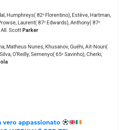
kdal, Humphreys( 82
Florentino), Estève, Hartman,
o
Prowse, Laurent( 87
Edwards), Anthony( 87
o
o
 All. Scott
Parker
a, Matheus Nunes, Khusanov, Guéhi, Aït-Nouri(
ilva, O’Reilly, Semenyo( 65
Savinho), Cherki,
o
ola
un vero appassionato