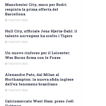
Manchester City, muro per Rodri:
respinta la prima offerta del
Barcellona
7 AGOSTO 2026
Hull City, ufficiale Jens Hjertø-Dahl: il
talento norvegese ha scelto i Tigers
7 AGOSTO 2026
Un nuovo rinforzo per il Leicester:
Wes Burns firma con le Foxes
7 AGOSTO 2026
Alexandre Pato, dal Milan al
Northampton: la nuova sfida inglese
dell’ex fenomeno brasiliano
7 AGOSTO 2026
Calciomercato West Ham: preso Joël
Veltman