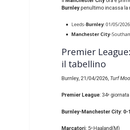
Il
Manchester City
ora è prim
Burnley
penultimo incassa la
Leeds-
Burnley
: 01/05/202
Manchester City
-Southam
Premier League:
il tabellino
Burnley, 21/04/2026,
Turf Moo
Premier League
: 34
giornata
a
Burnley-Manchester City
:
0-
Marcatori
: 5
Haaland(M)
o