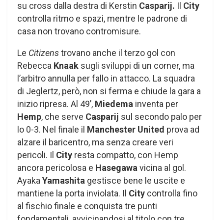
su cross dalla destra di Kerstin
Casparij.
Il
City
controlla ritmo e spazi, mentre le padrone di
casa non trovano contromisure.
Le
Citizens
trovano anche il terzo gol con
Rebecca
Knaak
sugli sviluppi di un corner, ma
l’arbitro annulla per fallo in attacco. La squadra
di Jeglertz, però, non si ferma e chiude la gara a
inizio ripresa. Al 49’,
Miedema
inventa per
Hemp
, che serve
Casparij
sul secondo palo per
lo 0-3. Nel finale il
Manchester United
prova ad
alzare il baricentro, ma senza creare veri
pericoli. Il
City
resta compatto, con Hemp
ancora pericolosa e
Hasegawa
vicina al gol.
Ayaka
Yamashita
gestisce bene le uscite e
mantiene la porta inviolata. Il
City
controlla fino
al fischio finale e conquista tre punti
fondamentali, avvicinandosi al titolo con tre