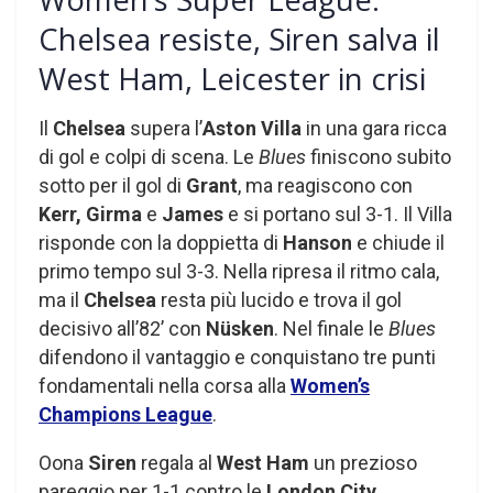
Chelsea resiste, Siren salva il
West Ham, Leicester in crisi
Il
Chelsea
supera l’
Aston Villa
in una gara ricca
di gol e colpi di scena. Le
Blues
finiscono subito
sotto per il gol di
Grant
, ma reagiscono con
Kerr, Girma
e
James
e si portano sul 3-1. Il Villa
risponde con la doppietta di
Hanson
e chiude il
primo tempo sul 3-3. Nella ripresa il ritmo cala,
ma il
Chelsea
resta più lucido e trova il gol
decisivo all’82’ con
Nüsken
. Nel finale le
Blues
difendono il vantaggio e conquistano tre punti
fondamentali nella corsa alla
Women’s
Champions League
.
Oona
Siren
regala al
West Ham
un prezioso
pareggio per 1-1 contro le
London City