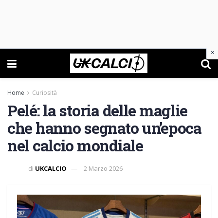
×
Home
Curiosità
Pelé: la storia delle maglie
che hanno segnato un’epoca
nel calcio mondiale
di
UKCALCIO
2 Marzo 2026