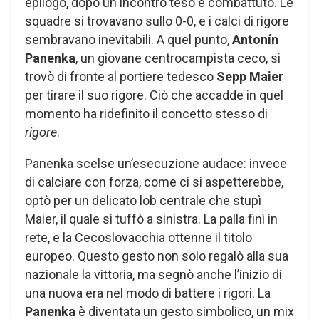
epilogo, dopo un incontro teso e combattuto. Le
squadre si trovavano sullo 0-0, e i calci di rigore
sembravano inevitabili. A quel punto,
Antonín
Panenka
, un giovane centrocampista ceco, si
trovò di fronte al portiere tedesco
Sepp Maier
per tirare il suo rigore. Ciò che accadde in quel
momento ha ridefinito il concetto stesso di
rigore
.
Panenka scelse un’esecuzione audace: invece
di calciare con forza, come ci si aspetterebbe,
optò per un delicato lob centrale che stupì
Maier, il quale si tuffò a sinistra. La palla finì in
rete, e la Cecoslovacchia ottenne il titolo
europeo. Questo gesto non solo regalò alla sua
nazionale la vittoria, ma segnò anche l’inizio di
una nuova era nel modo di battere i rigori. La
Panenka
è diventata un gesto simbolico, un mix