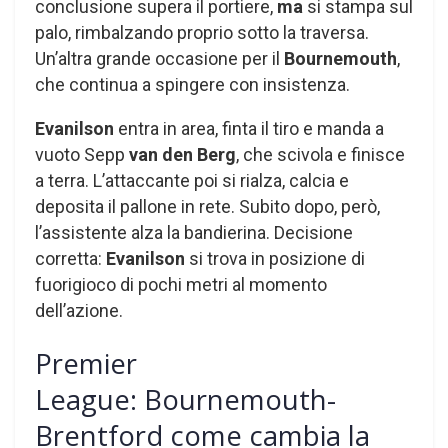
conclusione supera il portiere,
ma
si stampa sul
palo, rimbalzando proprio sotto la traversa.
Un’altra grande occasione per il
Bournemouth
,
che continua a spingere con insistenza.
Evanilson
entra in area, finta il tiro e manda a
vuoto Sepp
van den Berg
, che scivola e finisce
a terra. L’attaccante poi si rialza, calcia e
deposita il pallone in rete. Subito dopo, però,
l’assistente alza la bandierina. Decisione
corretta:
Evanilson
si trova in posizione di
fuorigioco di pochi metri al momento
dell’azione.
Premier
League: Bournemouth-
Brentford come cambia la