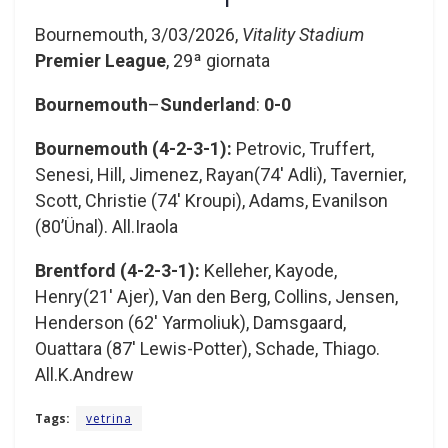
Bournemouth, 3/03/2026,
Vitality Stadium
Premier League
, 29ª giornata
Bournemouth
–
Sunderland
:
0-0
Bournemouth (4-2-3-1):
Petrovic, Truffert,
Senesi, Hill, Jimenez, Rayan(74′ Adli), Tavernier,
Scott, Christie (74′ Kroupi), Adams, Evanilson
(80’Ünal). All.Iraola
Brentford (4-2-3-1):
Kelleher, Kayode,
Henry(21′ Ajer), Van den Berg, Collins, Jensen,
Henderson (62′ Yarmoliuk), Damsgaard,
Ouattara (87′ Lewis-Potter), Schade, Thiago.
All.K.Andrew
Tags:
vetrina