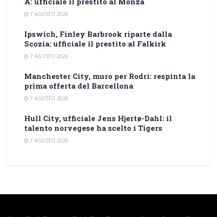
A: ufficiale il prestito al Monza
7 AGOSTO 2026
Ipswich, Finley Barbrook riparte dalla
Scozia: ufficiale il prestito al Falkirk
7 AGOSTO 2026
Manchester City, muro per Rodri: respinta la
prima offerta del Barcellona
7 AGOSTO 2026
Hull City, ufficiale Jens Hjertø-Dahl: il
talento norvegese ha scelto i Tigers
7 AGOSTO 2026