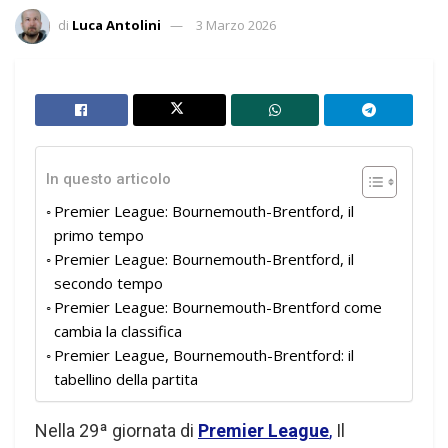
di
Luca Antolini
3 Marzo 2026
In questo articolo
Premier League: Bournemouth-Brentford, il
primo tempo
Premier League: Bournemouth-Brentford, il
secondo tempo
Premier League: Bournemouth-Brentford come
cambia la classifica
Premier League, Bournemouth-Brentford: il
tabellino della partita
Nella 29ª giornata di
Premier League
,
Il