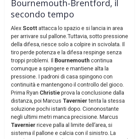
Bournemouth-Brentford, il
secondo tempo
Alex
Scott
attacca lo spazio e si lancia in area
per arrivare sul pallone.Tuttavia, sotto pressione
della difesa, riesce solo a colpire in scivolata. Il
tiro perde potenza e la difesa respinge senza
troppi problemi. Il
Bournemouth
continua
comunque a spingere e mantiene alta la
pressione. I padroni di casa spingono con
continuità e mantengono il controllo del gioco.
Prima Ryan
Christie
prova la conclusione dalla
distanza, poi Marcus
Tavernier
tenta la stessa
soluzione pochi istanti dopo. Ciononostante
negli ultimi metri manca precisione. Marcus
Tavernier
riceve palla al limite dell’area, si
sistema il pallone e calcia con il sinistro. La