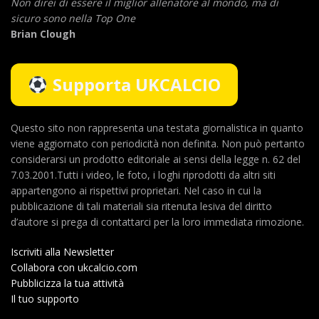
Non direi di essere il miglior allenatore al mondo,
ma di
sicuro sono nella Top One
Brian Clough
Supporta UKCALCIO
Questo sito non rappresenta una testata giornalistica in quanto
viene aggiornato con periodicità non definita. Non può pertanto
considerarsi un prodotto editoriale ai sensi della legge n. 62 del
7.03.2001.Tutti i video, le foto, i loghi riprodotti da altri siti
appartengono ai rispettivi proprietari. Nel caso in cui la
pubblicazione di tali materiali sia ritenuta lesiva del diritto
d’autore si prega di contattarci per la loro immediata rimozione.
Iscriviti alla Newsletter
Collabora con ukcalcio.com
Pubblicizza la tua attività
Il tuo supporto