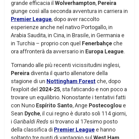
grande efficacia il
Wolverhampton
,
Pereira
giunge così alla seconda avventura in carriera in
Premier League
, dopo aver raccolto
esperienze anche nel nativo Portogallo, in
Arabia Saudita, in Cina, in Brasile, in Germania e
in Turchia – proprio con quel
Fenerbahçe
che
ora affronterà da avversario in
Europa League
.
Tornando alle più recenti vicissitudini inglesi,
Pereira
diventa il quarto allenatore della
stagione di un
Nottingham Forest
che, dopo
l’exploit del
2024-25
, sta faticando e non poco a
trovare un equilibrio. Nonostante i tentativi fatti
con Nuno
Espírito Santo
, Ange
Postecoglou
e
Sean
Dyche
, il cui regno è durato soli 114 giorni,
i
Garibaldi Reds
si trovano al 17esimo posto
della classifica di
Premier League
e hanno
soltanto tre punti di vantaggio sul
West Ham