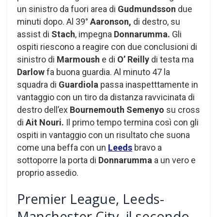
un sinistro da fuori area di
Gudmundsson
due
minuti dopo. Al 39°
Aaronson,
di destro, su
assist di
Stach
, impegna
Donnarumma.
Gli
ospiti riescono a reagire con due conclusioni di
sinistro di
Marmoush
e di
O’ Reilly
di testa ma
Darlow
fa buona guardia. Al minuto 47 la
squadra di
Guardiola
passa inaspetttamente in
vantaggio con un tiro da distanza ravvicinata di
destro dell’ex
Bournemouth Semenyo
su cross
di
Ait Nouri.
Il primo tempo termina così con gli
ospiti in vantaggio con un risultato che suona
come una beffa con un
Leeds
bravo a
sottoporre la porta di
Donnarumma
a un vero e
proprio assedio.
Premier League, Leeds-
Manchester City, il secondo