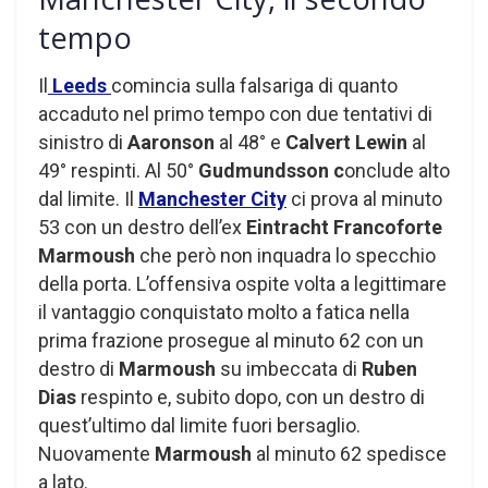
tempo
Il
Leeds
comincia sulla falsariga di quanto
accaduto nel primo tempo con due tentativi di
sinistro di
Aaronson
al 48° e
Calvert Lewin
al
49° respinti. Al 50°
Gudmundsson c
onclude alto
dal limite. Il
Manchester City
ci prova al minuto
53 con un destro dell’ex
Eintracht Francoforte
Marmoush
che però non inquadra lo specchio
della porta. L’offensiva ospite volta a legittimare
il vantaggio conquistato molto a fatica nella
prima frazione prosegue al minuto 62 con un
destro di
Marmoush
su imbeccata di
Ruben
Dias
respinto e, subito dopo, con un destro di
quest’ultimo dal limite fuori bersaglio.
Nuovamente
Marmoush
al minuto 62 spedisce
a lato.