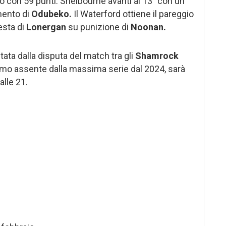
 con 59 punti. Shelbourne avanti al 13° con un
mento di
Odubeko.
Il Waterford ottiene il pareggio
esta di
Lonergan
su punizione di
Noonan.
ata dalla disputa del match tra gli
Shamrock
timo assente dalla massima serie dal 2024, sarà
alle 21.