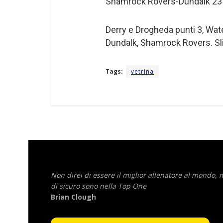
Shamrock Rovers-Dundalk 23 
Derry e Drogheda punti 3, Wat
Dundalk, Shamrock Rovers. Sl
Tags:
vetrina
Non direi di essere il miglior allenatore al mondo,
di sicuro sono nella Top One
Brian Clough