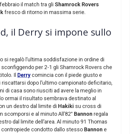
ebbraio il match tra gli
Shamrock Rovers
lk
fresco di ritorno in massima serie.
d, il Derry si impone sullo
 si regalò l’ultima soddisfazione in ordine di
o sconfiggendo per 2-1 gli Shamrock Rovers che
itolo. Il
Derry
comincia con il piede giusto e
riscattarsi dopo l’ultimo campionato deficitario,
oni di casa sono riusciti ad avere la meglio in
do ormai il risultato sembrava destinato al
con un destro dal limite di
Hakiki
su cross di
non scomporsi e al minuto All’82°
Bannon
regala
destro dal limite dell’area. Al minuto 91 Thomas
n contropiede condotto dallo stesso
Bannon
e