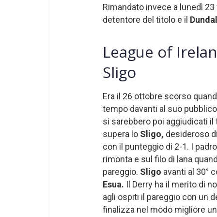
Rimandato invece a lunedì 23 f
detentore del titolo e il
Dunda
League of Irelan
Sligo
Era il 26 ottobre scorso quando
tempo davanti al suo pubblic
si sarebbero poi aggiudicati il t
supera lo
Sligo,
desideroso di 
con il punteggio di 2-1. I padr
rimonta e sul filo di lana quan
pareggio.
Sligo
avanti al 30° 
Esua.
Il Derry ha il merito di 
agli ospiti il pareggio con un 
finalizza nel modo migliore u