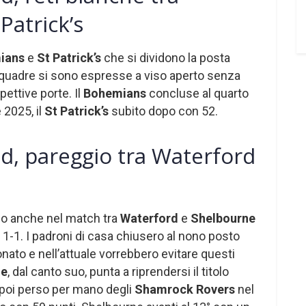
Patrick’s
ians
e
St Patrick’s
che si dividono la posta
squadre si sono espresse a viso aperto senza
pettive porte. Il
Bohemians
concluse al quarto
 2025, il
St Patrick’s
subito dopo con 52.
nd, pareggio tra Waterford
no anche nel match tra
Waterford
e
Shelbourne
 1-1. I padroni di casa chiusero al nono posto
ato e nell’attuale vorrebbero evitare questi
ne
, dal canto suo, punta a riprendersi il titolo
 poi perso per mano degli
Shamrock Rovers
nel