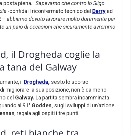
ta posta piena. “
Sapevamo che contro lo Sligo
cile
-confida il riconfermato tecnico del
Derry
ed
 –
abbiamo dovuto lavorare molto duramente per
tate un paio di occasioni che sicuramente avremmo
d, il Drogheda coglie la
la tana del Galway
umante, il
Drogheda,
sesto lo scorso
di migliorare la sua posizione, non è da meno
eno del
Galway.
La partita sembra incamminata
 quando al 91°
Godden,
sugli sviluppi di un’azione
ennan
, regala agli ospiti i tre punti.
d, reti bianche tra