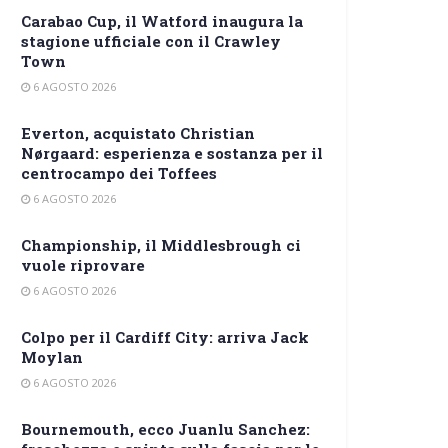
Carabao Cup, il Watford inaugura la
stagione ufficiale con il Crawley
Town
6 AGOSTO 2026
Everton, acquistato Christian
Nørgaard: esperienza e sostanza per il
centrocampo dei Toffees
6 AGOSTO 2026
Championship, il Middlesbrough ci
vuole riprovare
6 AGOSTO 2026
Colpo per il Cardiff City: arriva Jack
Moylan
6 AGOSTO 2026
Bournemouth, ecco Juanlu Sanchez: