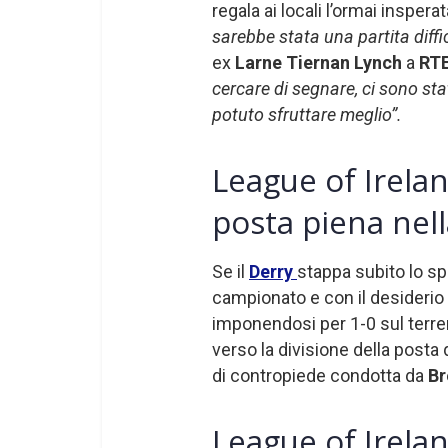
regala ai locali l’ormai inspera
sarebbe stata una partita diffi
ex
Larne Tiernan Lynch
a
RTE
cercare di segnare, ci sono s
potuto sfruttare meglio”.
League of Irelan
posta piena nel
Se il
Derry
stappa subito lo sp
campionato e con il desiderio 
imponendosi per 1-0 sul terr
verso la divisione della posta
di contropiede condotta da
Br
League of Irelan