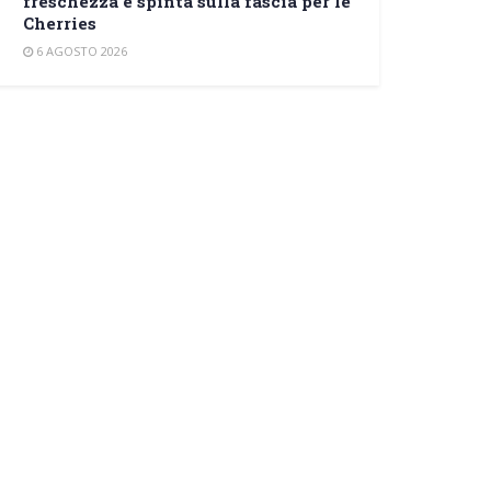
freschezza e spinta sulla fascia per le
Cherries
6 AGOSTO 2026