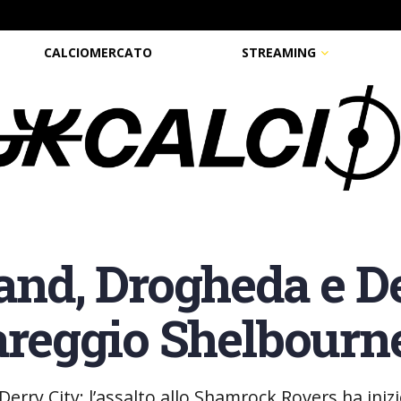
CALCIOMERCATO
STREAMING
land, Drogheda e D
pareggio Shelbourn
Derry City: l’assalto allo Shamrock Rovers ha iniz