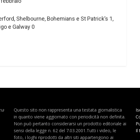
febbraio
erford, Shelbourne, Bohemians e St Patrick’s 1,
igo e Galway 0
ma
Questo sito non rappresenta una testata giornalistica
Is
in quanto viene aggiornato con periodicità non definita.
Co
Non può pertanto considerarsi un prodotto editoriale ai
Pu
sensi della legge n. 62 del 7.03.2001.Tutti i video, le
Il
foto, i loghi riprodotti da altri siti appartengono ai