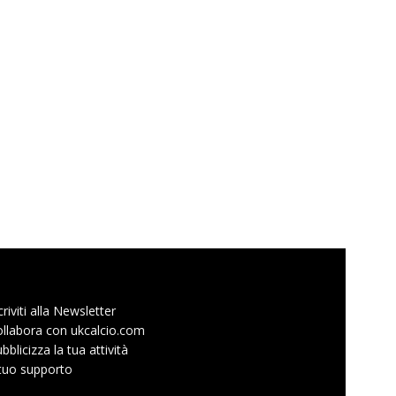
criviti alla Newsletter
llabora con ukcalcio.com
bblicizza la tua attività
 tuo supporto