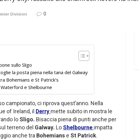
0
mier Division
pone sullo Sligo
oglie la posta piena nella tana del Galway
tra Bohemians e St Patrick’s
a Waterford e Shelbourne
o campionato, ci riprova quest’anno. Nella
e of Ireland, il
Derry
mette subito in mostra le
rando lo
Sligo.
Bisaccia piena di punti anche per
sul terreno del
Galway.
Lo
Shelbourne
impatta
ggio anche tra
Bohemians
e
St Patrick
.