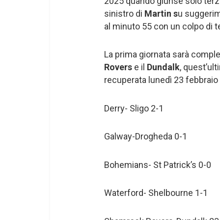
2025 quando giunse solo terzo
sinistro di
Martin s
u suggeri
al minuto 55 con un colpo di t
La prima giornata sarà complet
Rovers
e il
Dundalk
, quest’ul
recuperata lunedì 23 febbraio 
Derry- Sligo 2-1
Galway-Drogheda 0-1
Bohemians- St Patrick’s 0-0
Waterford- Shelbourne 1-1