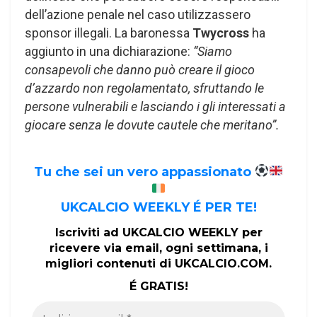
dell’azione penale nel caso utilizzassero
sponsor illegali. La baronessa
Twycross
ha
aggiunto in una dichiarazione:
“Siamo
consapevoli che danno può creare il gioco
d’azzardo non regolamentato, sfruttando le
persone vulnerabili e lasciando i gli interessati a
giocare senza le dovute cautele che meritano”.
Tu che sei un vero appassionato
UKCALCIO WEEKLY É PER TE!
Iscriviti ad UKCALCIO WEEKLY per
ricevere via email, ogni settimana, i
migliori contenuti di UKCALCIO.COM.
É GRATIS!