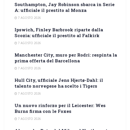
Southampton, Jay Robinson sbarca in Serie
A: ufficiale il prestito al Monza
7 AGOSTO 2026
Ipswich, Finley Barbrook riparte dalla
Scozia: ufficiale il prestito al Falkirk
7 AGOSTO 2026
Manchester City, muro per Rodri: respinta la
prima offerta del Barcellona
7 AGOSTO 2026
Hull City, ufficiale Jens Hjertø-Dahl: il
talento norvegese ha scelto i Tigers
7 AGOSTO 2026
Un nuovo rinforzo per il Leicester: Wes
Burns firma con le Foxes
7 AGOSTO 2026