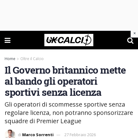
×
Home
Oltre il Calcio
Il Governo britannico mette
al bando gli operatori
sportivi senza licenza
Gli operatori di scommesse sportive senza
regolare licenza, non potranno sponsorizzare
squadre di Premier League
di
Marco Sorrenti
27 Febbraio 2026