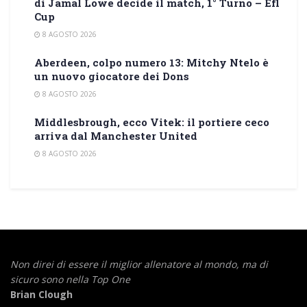
di Jamal Lowe decide il match, 1° Turno – Efl
Cup
8 AGOSTO 2026
Aberdeen, colpo numero 13: Mitchy Ntelo è
un nuovo giocatore dei Dons
8 AGOSTO 2026
Middlesbrough, ecco Vitek: il portiere ceco
arriva dal Manchester United
8 AGOSTO 2026
Non direi di essere il miglior allenatore al mondo,
ma di
sicuro sono nella Top One
Brian Clough