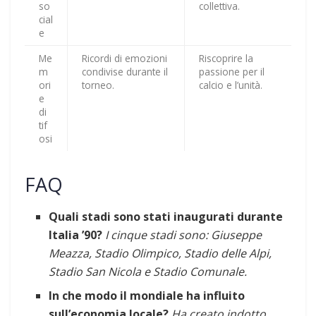
so
collettiva.
cial
e
Me
Ricordi di emozioni
Riscoprire la
m
condivise durante il
passione per il
ori
torneo.
calcio e l’unità.
e
di
tif
osi
FAQ
Quali stadi sono stati inaugurati durante
Italia ’90?
I cinque stadi sono: Giuseppe
Meazza, Stadio Olimpico, Stadio delle Alpi,
Stadio San Nicola e Stadio Comunale.
In che modo il mondiale ha influito
sull’economia locale?
Ha creato indotto