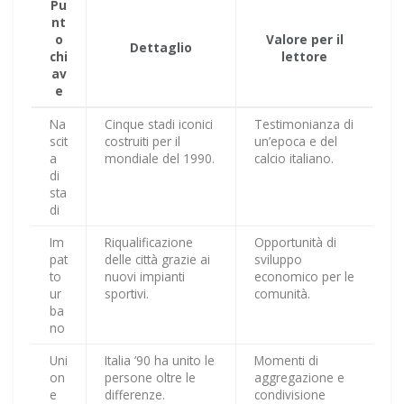
Pu
nt
o
Valore per il
Dettaglio
chi
lettore
av
e
Na
Cinque stadi iconici
Testimonianza di
scit
costruiti per il
un’epoca e del
a
mondiale del 1990.
calcio italiano.
di
sta
di
Im
Riqualificazione
Opportunità di
pat
delle città grazie ai
sviluppo
to
nuovi impianti
economico per le
ur
sportivi.
comunità.
ba
no
Uni
Italia ’90 ha unito le
Momenti di
on
persone oltre le
aggregazione e
e
differenze.
condivisione