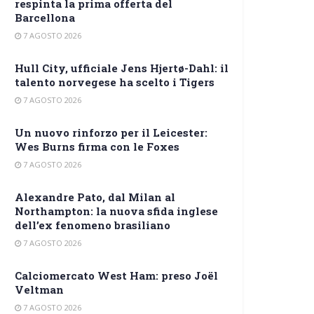
respinta la prima offerta del
Barcellona
7 AGOSTO 2026
Hull City, ufficiale Jens Hjertø-Dahl: il
talento norvegese ha scelto i Tigers
7 AGOSTO 2026
Un nuovo rinforzo per il Leicester:
Wes Burns firma con le Foxes
7 AGOSTO 2026
Alexandre Pato, dal Milan al
Northampton: la nuova sfida inglese
dell’ex fenomeno brasiliano
7 AGOSTO 2026
Calciomercato West Ham: preso Joël
Veltman
7 AGOSTO 2026