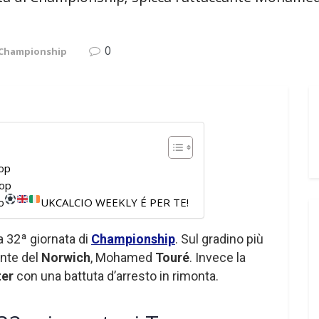
0
 Championship
Top
lop
o
UKCALCIO WEEKLY É PER TE!
la 32ª giornata di
Championship
. Sul gradino più
ante del
Norwich
, Mohamed
Touré
. Invece la
ter
con una battuta d’arresto in rimonta.