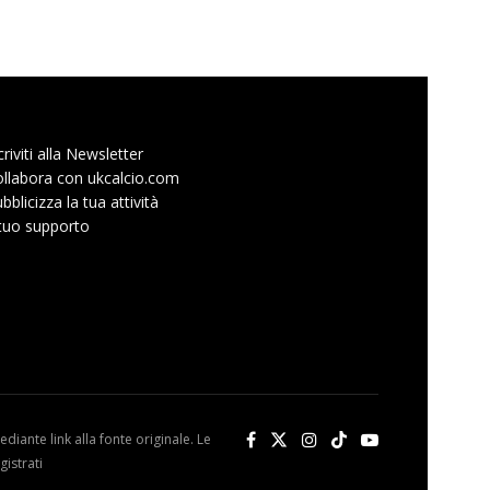
criviti alla Newsletter
llabora con ukcalcio.com
bblicizza la tua attività
 tuo supporto
diante link alla fonte originale. Le
istrati