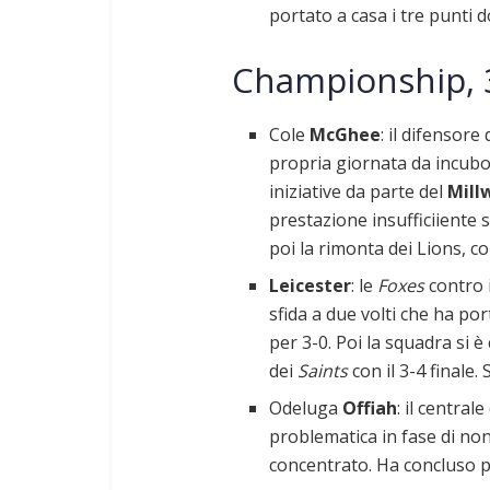
portato a casa i tre punti 
Championship, 
Cole
McGhee
: il difensore
propria giornata da incubo,
iniziative da parte del
Mill
prestazione insufficiiente
poi la rimonta dei Lions, c
Leicester
: le
Foxes
contro 
sfida a due volti che ha p
per 3-0. Poi la squadra si 
dei
Saints
con il 3-4 final
Odeluga
Offiah
: il centra
problematica in fase di no
concentrato. Ha concluso 