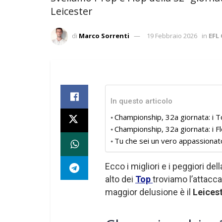
Leicester
di
Marco Sorrenti
19 Febbraio 2026
in
EFL
In questo articolo
Championship, 32a giornata: i 
Championship, 32a giornata: i F
Tu che sei un vero appassionat
Ecco i migliori e i peggiori del
alto dei
Top
troviamo l’attacc
maggior delusione è il
Leices