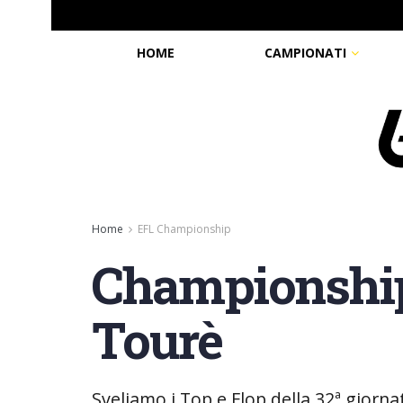
HOME
CAMPIONATI
Home
EFL Championship
Championship,
Tourè
Sveliamo i Top e Flop della 32ª giorn