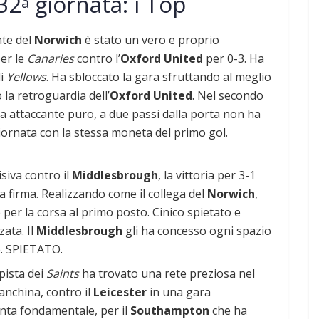
32
giornata: i Top
a
ante del
Norwich
è stato un vero e proprio
per le
Canaries
contro l’
Oxford United
per 0-3. Ha
li
Yellows
. Ha sbloccato la gara sfruttando al meglio
la retroguardia dell’
Oxford United
. Nel secondo
 da attaccante puro, a due passi dalla porta non ha
iornata con la stessa moneta del primo gol.
isiva contro il
Middlesbrough
, la vittoria per 3-1
a firma. Realizzando come il collega del
Norwich
,
per la corsa al primo posto. Cinico spietato e
zata. Il
Middlesbrough
gli ha concesso ogni spazio
re. SPIETATO.
mpista dei
Saints
ha trovato una rete preziosa nel
anchina, contro il
Leicester
in una gara
nta fondamentale, per il
Southampton
che ha