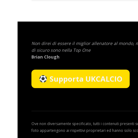
Non direi di essere il miglior allenatore al mondo,
di sicuro sono nella Top One
Brian Clough
Supporta UKCALCIO
Ove non diversamente specificato, tutti i contenuti presenti s
foto appartengono ai rispettivi proprietari ed hanno solo sc