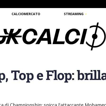
CALCIOMERCATO
STREAMING
 Top e Flop: brill
ata di Championship; spicca l'attaccante Mohamed