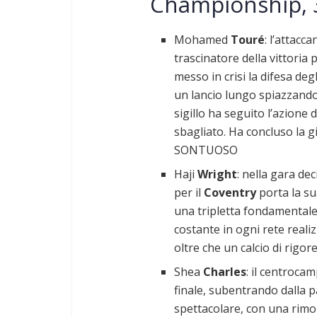
Championship, 
Mohamed
Touré
: l’attacc
trascinatore della vittoria 
messo in crisi la difesa deg
un lancio lungo spiazzando 
sigillo ha seguito l’azione
sbagliato. Ha concluso la g
SONTUOSO
Haji
Wright
: nella gara dec
per il
Coventry
porta la su
una tripletta fondamentale 
costante in ogni rete realiz
oltre che un calcio di rigo
Shea
Charles
: il centroca
finale, subentrando dalla p
spettacolare, con una rimo