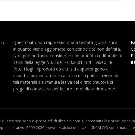
ma
Questo sito non rappresenta una testata giornalistica
Is
in quanto viene aggiornato con periodicità non definita.
Co
Non può pertanto considerarsi un prodotto editoriale ai
Pu
sensi della legge n. 62 del 7.03.2001.Tutti i video, le
Il
foto, i loghi riprodotti da altri siti appartengono ai
rispettivi proprietari. Nel caso in cui la pubblicazione di
tali materiali sia ritenuta lesiva del diritto d’autore si
prega di contattarci per la loro immediata rimozione.
u questo sito sono di proprietà di ukcalcio.com. E' consentita la riproduzione me
opo illustrativo. 2009-2026 - www.ukcalcio.com - UK e UKCALCIO sono marchi reg