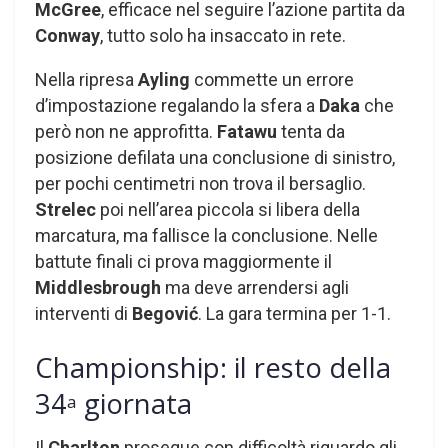
McGree
, efficace nel seguire l’azione partita da
Conway
, tutto solo ha insaccato in rete.
Nella ripresa
Ayling
commette un errore
d’impostazione regalando la sfera a
Daka
che
però non ne approfitta.
Fatawu
tenta da
posizione defilata una conclusione di sinistro,
per pochi centimetri non trova il bersaglio.
Strelec
poi nell’area piccola si libera della
marcatura, ma fallisce la conclusione. Nelle
battute finali ci prova maggiormente il
Middlesbrough
ma deve arrendersi agli
interventi di
Begović
. La gara termina per 1-1.
Championship: il resto della
34
giornata
a
Il
Charlton
prosegue con difficoltà riguardo gli