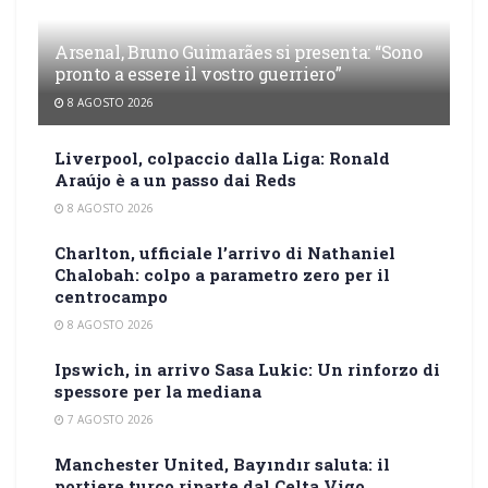
Arsenal, Bruno Guimarães si presenta: “Sono
pronto a essere il vostro guerriero”
8 AGOSTO 2026
Liverpool, colpaccio dalla Liga: Ronald
Araújo è a un passo dai Reds
8 AGOSTO 2026
Charlton, ufficiale l’arrivo di Nathaniel
Chalobah: colpo a parametro zero per il
centrocampo
8 AGOSTO 2026
Ipswich, in arrivo Sasa Lukic: Un rinforzo di
spessore per la mediana
7 AGOSTO 2026
Manchester United, Bayındır saluta: il
portiere turco riparte dal Celta Vigo