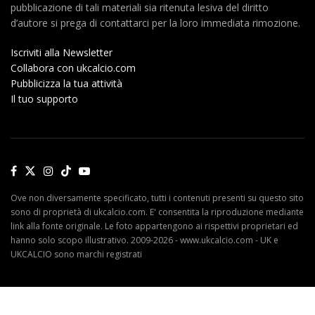
pubblicazione di tali materiali sia ritenuta lesiva del diritto
d’autore si prega di contattarci per la loro immediata rimozione.
Iscriviti alla Newsletter
Collabora con ukcalcio.com
Pubblicizza la tua attività
Il tuo supporto
Ove non diversamente specificato, tutti i contenuti presenti su questo sito
sono di proprietà di ukcalcio.com. E' consentita la riproduzione mediante
link alla fonte originale. Le foto appartengono ai rispettivi proprietari ed
hanno solo scopo illustrativo. 2009-2026 - www.ukcalcio.com - UK e
UKCALCIO sono marchi registrati