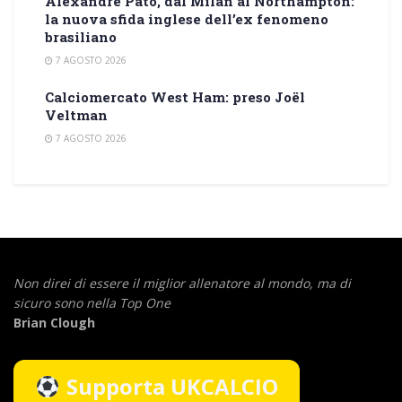
Alexandre Pato, dal Milan al Northampton:
la nuova sfida inglese dell’ex fenomeno
brasiliano
7 AGOSTO 2026
Calciomercato West Ham: preso Joël
Veltman
7 AGOSTO 2026
Non direi di essere il miglior allenatore al mondo,
ma di
sicuro sono nella Top One
Brian Clough
Supporta UKCALCIO