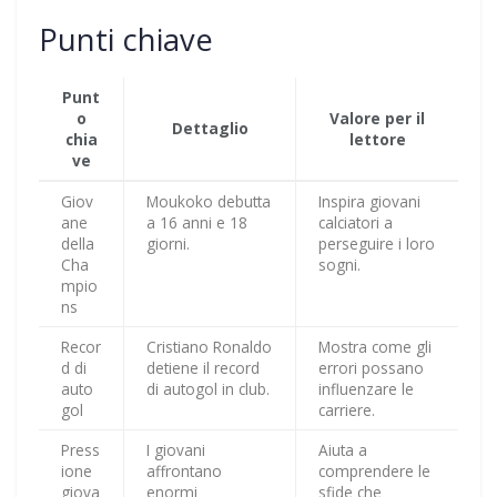
Punti chiave
Punt
o
Valore per il
Dettaglio
chia
lettore
ve
Giov
Moukoko debutta
Inspira giovani
ane
a 16 anni e 18
calciatori a
della
giorni.
perseguire i loro
Cha
sogni.
mpio
ns
Recor
Cristiano Ronaldo
Mostra come gli
d di
detiene il record
errori possano
auto
di autogol in club.
influenzare le
gol
carriere.
Press
I giovani
Aiuta a
ione
affrontano
comprendere le
giova
enormi
sfide che