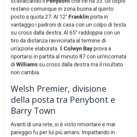
scavalcando il
Penybont
che ne ha 33. Gli ospiti
restano comunque in zona buona al quinto
posto a quota 27. Al 12°
Franklin
porta in
vantaggio i padroni di casa con un colpo di testa
su cross dalla destra. Al 65° raddoppia con un
tiro da distanza ravvicinata al termine di
un’azione elaborata. Il
Colwyn Bay
prova a
riportarsi in partita al minuto 87 con un’incornata
di
Williams
su cross dalla destra ma il risultato
non cambia.
Welsh Premier, divisione
della posta tra Penybont e
Barry Town
Avanti di una rete, si è visto rimontare e mai
pareggio fu per lui più amaro. Impattando in