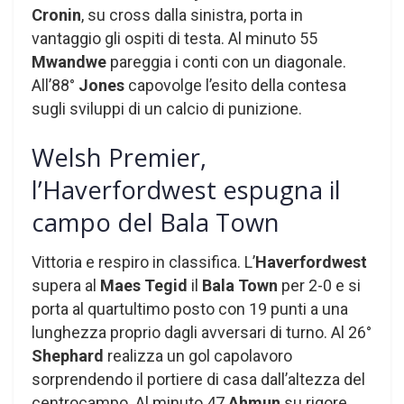
Cronin
, su cross dalla sinistra, porta in
vantaggio gli ospiti di testa. Al minuto 55
Mwandwe
pareggia i conti con un diagonale.
All’88°
Jones
capovolge l’esito della contesa
sugli sviluppi di un calcio di punizione.
Welsh Premier,
l’Haverfordwest espugna il
campo del Bala Town
Vittoria e respiro in classifica. L’
Haverfordwest
supera al
Maes Tegid
il
Bala Town
per 2-0 e si
porta al quartultimo posto con 19 punti a una
lunghezza proprio dagli avversari di turno. Al 26°
Shephard
realizza un gol capolavoro
sorprendendo il portiere di casa dall’altezza del
centrocampo. Al minuto 47
Ahmun
su rigore