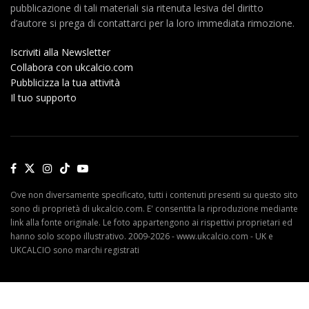
pubblicazione di tali materiali sia ritenuta lesiva del diritto
d’autore si prega di contattarci per la loro immediata rimozione.
Iscriviti alla Newsletter
Collabora con ukcalcio.com
Pubblicizza la tua attività
Il tuo supporto
Ove non diversamente specificato, tutti i contenuti presenti su questo sito
sono di proprietà di ukcalcio.com. E' consentita la riproduzione mediante
link alla fonte originale. Le foto appartengono ai rispettivi proprietari ed
hanno solo scopo illustrativo. 2009-2026 - www.ukcalcio.com - UK e
UKCALCIO sono marchi registrati