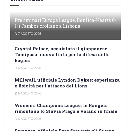
Preliminari Europa League, Benfica-Hearts 6-
1: i Jambos crollano a Lisbona
7 AGOSTO 2026
Crystal Palace, acquistato il giapponese
Tomiyasu: nuova linfa per la difesa delle
Eagles
6 AGOSTO 2026
Millwall, ufficiale Lyndon Dykes: esperienza
e fisicità per l’attacco dei Lions
6 AGOSTO 2026
Women’s Champions League: le Rangers
rimontano lo Slavia Praga e volano in finale
6 AGOSTO 2026
Swansea, ufficiale Ross Stewart: gli Swans