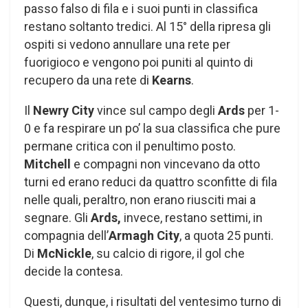
passo falso di fila e i suoi punti in classifica
restano soltanto tredici. Al 15° della ripresa gli
ospiti si vedono annullare una rete per
fuorigioco e vengono poi puniti al quinto di
recupero da una rete di
Kearns
.
Il
Newry City
vince sul campo degli
Ards
per 1-
0 e fa respirare un po’ la sua classifica che pure
permane critica con il penultimo posto.
Mitchell
e compagni non vincevano da otto
turni ed erano reduci da quattro sconfitte di fila
nelle quali, peraltro, non erano riusciti mai a
segnare. Gli
Ards,
invece, restano settimi, in
compagnia dell’
Armagh City
, a quota 25 punti.
Di
McNickle
, su calcio di rigore, il gol che
decide la contesa.
Questi, dunque, i risultati del ventesimo turno di