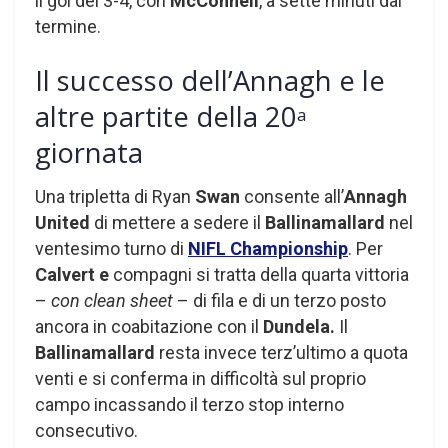
il gol del 3-4, con
McConnell
, a sette minuti dal
termine.
Il successo dell’Annagh e le
altre partite della 20
a
giornata
Una tripletta di Ryan
Swan
consente all’
Annagh
United
di mettere a sedere il
Ballinamallard
nel
ventesimo turno di
NIFL Championship
. Per
Calvert e
compagni si tratta della quarta vittoria
–
con clean sheet
– di fila e di un terzo posto
ancora in coabitazione con il
Dundela.
Il
Ballinamallard
resta invece terz’ultimo a quota
venti e si conferma in difficoltà sul proprio
campo incassando il terzo stop interno
consecutivo.