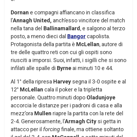
Dornan
e compagni affiancano in classifica
l’
Annagh United,
anch’esso vincitore del match
nella tana del
Ballinamallard
, e salgono al terzo
posto, a meno dieci dal
Bangor
capolista.
Protagonista della partita è
McLellan
, autore di
tre delle quattro reti con cui gli ospiti sono
riusciti a imporsi. Suoi, infatti, i sigilli che si sono
infilati alle spalle di
Byrne
ai minuti 10 e 44.
Al 1° della ripresa
Harvey
segna il 3-0 ospite e al
12°
McLellan
cala il poker e la tripletta
personale. Quattro minuti dopo
Oladunjoye
accorcia le distanze per i padroni di casa e alla
mezz’ora
Mullen
riapre la partita con la rete del
2-4. Generosamente, l’
Armagh City
si getta in
attacco per il
forcing
finale, ma ottiene soltanto