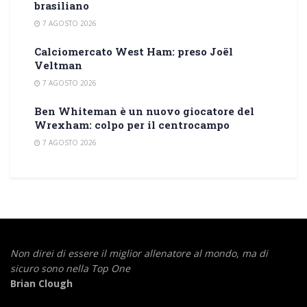
brasiliano
7 AGOSTO 2026
Calciomercato West Ham: preso Joël
Veltman
7 AGOSTO 2026
Ben Whiteman è un nuovo giocatore del
Wrexham: colpo per il centrocampo
7 AGOSTO 2026
Non direi di essere il miglior allenatore al mondo,
ma di
sicuro sono nella Top One
Brian Clough