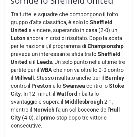
sorride lo Sheffield United
Tra tutte le squadre che compongono il folto
gruppo d’alta classifica, è solo lo
Sheffield
United
a vincere, superando in casa (2-0) un
Luton
ancora in crisi di risultato. Dopo la sosta
per le nazionali, il programma di
Championship
prevede un interessante sfida tra lo
Sheffield
United
e il
Leeds
. Un solo punto nelle ultime tre
partite per il
WBA
che non va oltre lo 0-0 contro
il
Millwall
. Stesso risultato anche per il
Burnley
contro il
Preston
e lo
Swansea
contro lo
Stoke
City
. In 12 minuti il
Watford
ribalta lo
svantaggio e supera il
Middlesbrough
2-1,
mentre il
Norwich
fa un sol boccone dell’
Hull
City
(4-0), al primo stop dopo tre vittorie
consecutive.