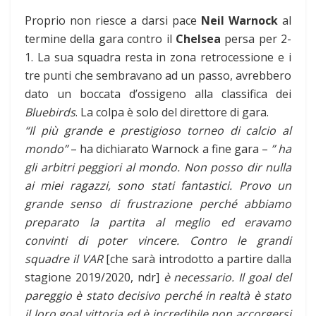
Proprio non riesce a darsi pace
Neil Warnock
al
termine della gara contro il
Chelsea
persa per 2-
1. La sua squadra resta in zona retrocessione e i
tre punti che sembravano ad un passo, avrebbero
dato un boccata d’ossigeno alla classifica dei
Bluebirds
. La colpa è solo del direttore di gara.
“Il più grande e prestigioso torneo di calcio al
mondo”
– ha dichiarato Warnock a fine gara –
” ha
gli arbitri peggiori al mondo. Non posso dir nulla
ai miei ragazzi, sono stati fantastici. Provo un
grande senso di frustrazione perché abbiamo
preparato la partita al meglio ed eravamo
convinti di poter vincere. Contro le grandi
squadre il VAR
[che sarà introdotto a partire dalla
stagione 2019/2020, ndr]
è necessario. Il goal del
pareggio è stato decisivo perché in realtà è stato
il loro goal vittoria ed è incredibile non accorgersi